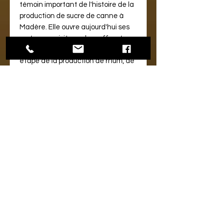
témoin important de l'histoire de la
production de sucre de canne à
Madère. Elle ouvre aujourd'hui ses
portes aux visiteurs, leur offrant une
occasion unique d'explorer chaque
étape de la production de rhum, de
la récolte de la canne à sucre à la
distillation.
LE PRODUIT :
Ce rhum provient d’un assemblage
de plusieurs fûts de chêne de chais
de Porto da Cruz. Il s’agit d’un
assemblage de rhums de 3, 6 et 21
ans. Les rhums de 3 et 6 ans ont
vieilli dans des fûts de chêne
français ayant contenu du vin
rouge du Portugal. Le rhum de 21
ans a vieilli dans des fûts de chêne
français ayant contenu des vins de