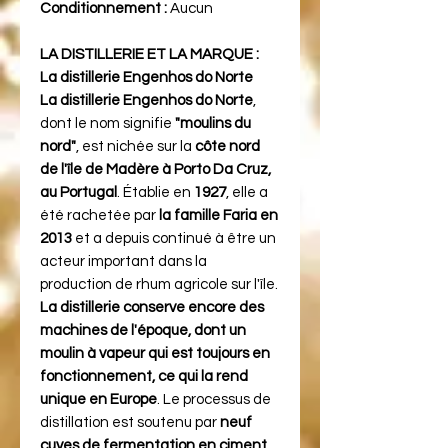
Conditionnement :
Aucun
LA DISTILLERIE ET LA MARQUE :
La distillerie Engenhos do Norte
La distillerie Engenhos do Norte
,
dont le nom signifie
"moulins du
nord"
, est nichée sur la
côte nord
de l'île de Madère à Porto Da Cruz,
au Portugal
. Établie en
1927
, elle a
été rachetée par
la famille Faria en
2013
et a depuis continué à être un
acteur important dans la
production de rhum agricole sur l'île.
La distillerie conserve encore des
machines de l'époque, dont un
moulin à vapeur qui est toujours en
fonctionnement, ce qui la rend
unique en Europe
. Le processus de
distillation est soutenu par
neuf
cuves de fermentation en ciment