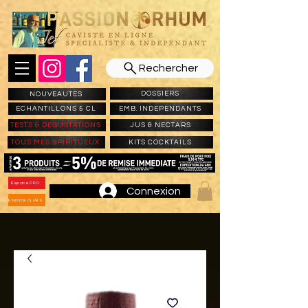
Rechercher
DOSSIERS
NOUVEAUTES
ECHANTILLONS 5 CL
EMB. INDEPENDANTS
TESTS & DEGUSTATIONS
JUS & NECTARS
TOUS MES SPIRITUEUX
KITS COCKTAILS
Espace PRO
Connexion
Espace CLUBS