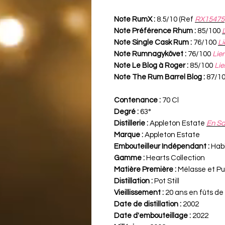
Note RumX :
8.5/10 (Ref
RX15475
Note Préférence Rhum :
85/100
Note Single Cask Rum :
76/100
Li
Note Rumnagykövet :
76/100
Lie
Note Le Blog à Roger :
85/100
Lie
Note The Rum Barrel Blog :
87/1
Contenance :
70 Cl
Degré :
63°
Distillerie :
Appleton Estate
En Sa
Marque :
Appleton Estate
Embouteilleur Indépendant :
Habi
Gamme :
Hearts Collection
Matière Première :
Mélasse et Pu
Distillation :
Pot Still
Vieillissement :
20 ans en fûts d
Date de distillation :
2002
Date d'embouteillage :
2022