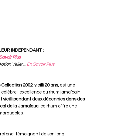
LLEUR INDEPENDANT :
Savoir Plus
tion Velier...
En Savoir Plus
 Collection 2002
,
vieilli 20 ans
, est une
i célèbre l'excellence du rhum jamaïcain.
t vieilli pendant deux décennies dans des
ical de la Jamaïque
, ce rhum offre une
marquables.
profond, témoignant de son long