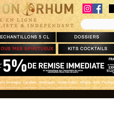
ECHANTILLONS 5 CL
DOSSIERS
TOUS MES SPIRITUEUX
KITS COCKTAILS
ers Arrivages
Caraïbes
Amériques
Océan Indien
Afrique
Asie
Pacifiq