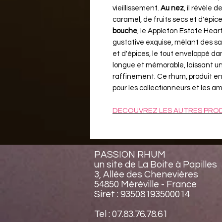
vieillissement.
Au nez
, il révèle 
caramel, de fruits secs et d'épic
bouche
, le Appleton Estate Hear
gustative exquise, mêlant des sa
et d'épices, le tout enveloppé d
longue et mémorable, laissant un
raffinement. Ce rhum, produit en 
pour les collectionneurs et les 
DECOUVREZ LES AUTRES PROD
PASSION RHUM
un site de La Boite à Papilles
3, Allée des Chenevières
54850 Méréville - France
Siret : 93508193500014
Tel : 07.83.76.78.61