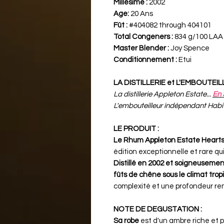
Millésime :
2002
Age:
20 Ans
Fût :
#404082 through 404101
Total Congeners :
834 g/100 LAA
Master Blender :
Joy Spence
Conditionnement :
Etui
LA DISTILLERIE et L'EMBOUTEI
La distillerie Appleton Estate...
En 
L'embouteilleur indépendant Habita
LE PRODUIT :
Le Rhum Appleton Estate Hearts
édition exceptionnelle et rare qu
Distillé en 2002 et soigneusemen
fûts de chêne sous le climat trop
complexité et une profondeur re
NOTE DE DEGUSTATION :
Sa robe
est d'un ambre riche et 