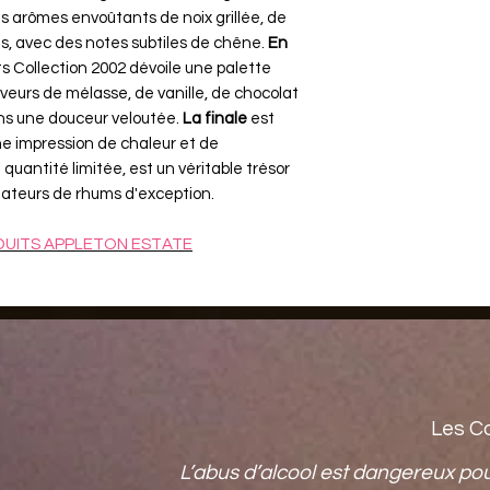
des arômes envoûtants de noix grillée, de
es, avec des notes subtiles de chêne.
En
ts Collection 2002 dévoile une palette
veurs de mélasse, de vanille, de chocolat
ans une douceur veloutée.
La finale
est
e impression de chaleur et de
quantité limitée, est un véritable trésor
amateurs de rhums d'exception.
UITS APPLETON ESTATE
Les C
L’abus d’alcool est dangereux po