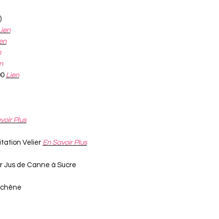
)
Lien
en
n
n
00
Lien
voir Plus
tation Velier
En Savoir Plus
r Jus de Canne à Sucre
e chêne