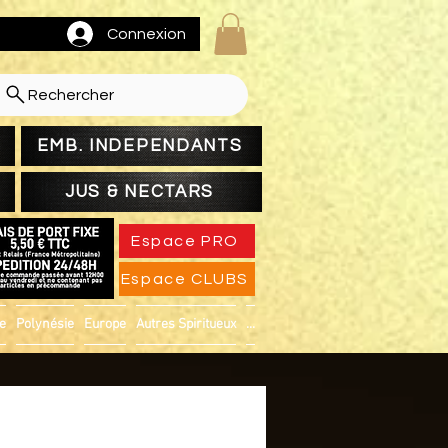
Connexion
Rechercher
EMB. INDEPENDANTS
JUS & NECTARS
Espace PRO
Espace CLUBS
ue
Polynésie
Europe
Autres Spiritueux
...