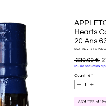
APPLET
Hearts Co
20 Ans 6
SKU : AE-VRJ-HC-M200
Pr
 339,00 € 
2
5% de réduction à pa
or
Quantité
*
Ajouter au p