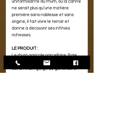
uniformisante du rhum, où la canne
ne serait plus qu’une matière
première sans noblesse et sans
origine, il fait vivre le terroir et
donne à découvrir ses infinies
richesses.
LE PRODUIT :
Le rhum agricole parcellaire, Baie
des Trésors, cuvée Fruits des Pluies
est un rhum gorgé de générosité.
Pour le réaliser, Baie des Trésors a
sélectionné une parcelle un peu
plus loin dans l’intérieur, et un peu
plus haut, là où se trouvent les
terres proches de l’Habitation
Dufferet. Sur ces versants exposés,
les cannes reçoivent de
généreuses pluies dont elles vont
se délecter. Ici la canne est