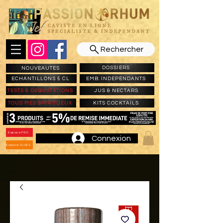
Rechercher
DOSSIERS
NOUVEAUTES
ECHANTILLONS 5 CL
EMB. INDEPENDANTS
TESTS & DEGUSTATIONS
JUS & NECTARS
TOUS MES SPIRITUEUX
KITS COCKTAILS
Espace PRO
Connexion
Espace CLUBS