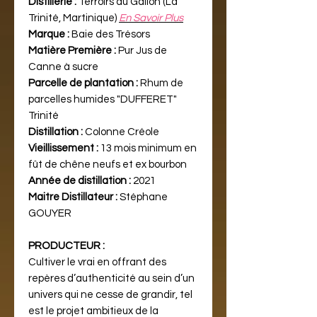
Distillerie :
Terroirs du Galion (La
Trinité, Martinique)
En Savoir Plus
Marque :
Baie des Trésors
Matière Première :
Pur Jus de
Canne à sucre
Parcelle de plantation :
Rhum de
parcelles humides "DUFFERET"
Trinité
Distillation :
Colonne Créole
Vieillissement :
13 mois minimum en
fût de chêne neufs et ex bourbon
Année de distillation :
2021
Maitre Distillateur :
Stéphane
GOUYER
PRODUCTEUR :
Cultiver le vrai en offrant des
repères d’authenticité au sein d’un
univers qui ne cesse de grandir, tel
est le projet ambitieux de la