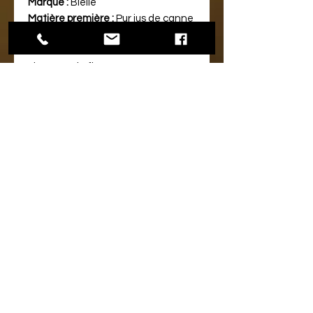
Marque :
Bielle
Matière première :
Pur jus de canne
Distillation :
Column Still
Vieillissement :
4 ans en futs de
chêne grain fin
Date de distillation :
2017
Date d'embouteillage :
2021
Age :
4 Ans
Millésime :
2017
LA DISTILLERIE :
La distillerie Bielle...
En Savoir Plus
LE PRODUIT :
Ce rhum vieux agricole a été élevé
naturellement en fût de chêne grai
fin pendant 4 ans dans les chais de
Bielle sur l'île de Marie-Galante
sous climat tropical.