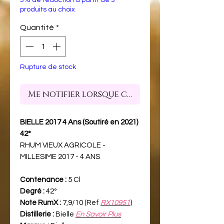
produits au choix
Quantité
*
Rupture de stock
Me notifier lorsque cet article est dispon
BIELLE 2017 4 Ans (Soutiré en 2021)
42°
RHUM VIEUX AGRICOLE -
MILLESIME 2017 - 4 ANS
Contenance :
5 Cl
Degré :
42°
Note RumX :
7,9/10 (Ref
RX10951
)
Distillerie :
Bielle
En Savoir Plus