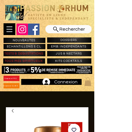
Rechercher
DOSSIERS
NOUVEAUTES
ECHANTILLONS 5 CL
EMB. INDEPENDANTS
TESTS & DEGUSTATIONS
JUS & NECTARS
TOUS MES SPIRITUEUX
KITS COCKTAILS
Espace PRO
Connexion
Espace CLUBS