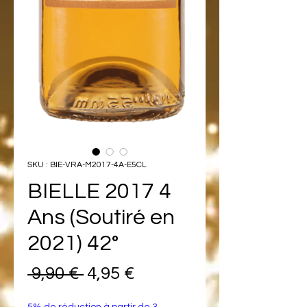
SKU : BIE-VRA-M2017-4A-E5CL
BIELLE 2017 4
Ans (Soutiré en
2021) 42°
Prix
Prix
 9,90 € 
4,95 €
original
promotionnel
5% de réduction à partir de 3