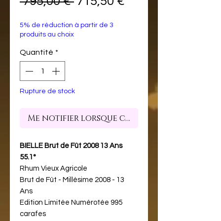
Prix
Prix
 795,00 € 
715,50 €
original
promotionnel
5% de réduction à partir de 3
produits au choix
Quantité
*
Rupture de stock
Me notifier lorsque cet article est dispon
BIELLE Brut de Fût 2008 13 Ans
55.1°
Rhum Vieux Agricole
Brut de Fût - Millésime 2008 - 13
Ans
Edition Limitée Numérotée 995
carafes