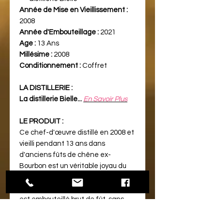
Année de Mise en Vieillissement :
2008
Année d'Embouteillage :
2021
Age :
13 Ans
Millésime :
2008
Conditionnement :
Coffret
LA DISTILLERIE :
La distillerie Bielle...
En Savoir Plus
LE PRODUIT :
Ce chef-d'œuvre distillé en 2008 et
vieilli pendant 13 ans dans
d'anciens fûts de chêne ex-
Bourbon est un véritable joyau du
terroir caribéen. Présenté dans sa
forme la plus authentique, ce rhum
est embouteillé brut de fût, sans
réduction, conservant ainsi toute