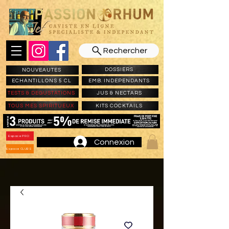
Rechercher
DOSSIERS
NOUVEAUTES
ECHANTILLONS 5 CL
EMB. INDEPENDANTS
TESTS & DEGUSTATIONS
JUS & NECTARS
TOUS MES SPIRITUEUX
KITS COCKTAILS
Espace PRO
Connexion
Espace CLUBS