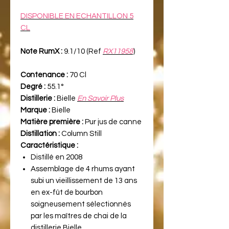
DISPONIBLE EN ECHANTILLON 5
CL
Note RumX :
9.1/10 (Ref
RX11958
)
Contenance :
70 Cl
Degré :
55.1°
Distillerie :
Bielle
En Savoir Plus
Marque :
Bielle
Matière première :
Pur jus de canne
Distillation :
Column Still
Caractéristique :
Distillé en 2008
Assemblage de 4 rhums ayant
subi un vieillissement de 13 ans
en ex-fût de bourbon
soigneusement sélectionnés
par les maîtres de chai de la
distillerie Bielle