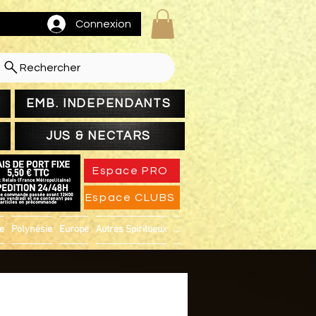
Connexion
Rechercher
EMB. INDEPENDANTS
JUS & NECTARS
Espace PRO
Espace CLUBS
ue
Polynésie
Europe
Autres Spiritueux
...