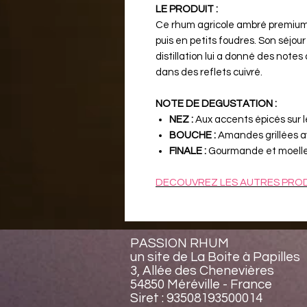
LE PRODUIT :
Ce rhum agricole ambré premium a
puis en petits foudres. Son séjour
distillation lui a donné des notes
dans des reflets cuivré.
NOTE DE DEGUSTATION :
NEZ :
Aux accents épicés sur le
BOUCHE :
Amandes grillées av
FINALE :
Gourmande et moell
DECOUVREZ LES AUTRES PROD
PASSION RHUM
un site de La Boite à Papilles
3, Allée des Chenevières
54850 Méréville - France
Siret : 93508193500014