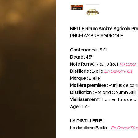
BIELLE Rhum Ambré Agricole Pr
RHUM AMBRE AGRICOLE
Contenance :
5 Cl
Degré :
45°
Note RumX :
7.6/10 (Ref
RX5959
)
Distillerie :
Bielle
En Savoir Plus
Marque :
Bielle
Matière première :
Pur jus de ca
Distillation :
Pot and Column Still
Vieillissement :
1 an en futs de 
Age :
1 An
LA DISTILLERIE :
La distillerie Bielle...
En Savoir Plu