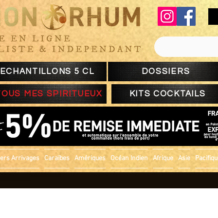
ECHANTILLONS 5 CL
DOSSIERS
TOUS MES SPIRITUEUX
KITS COCKTAILS
ers Arrivages
Caraïbes
Amériques
Océan Indien
Afrique
Asie
Pacifiq