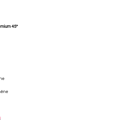
emium 45°
nne
chêne
s