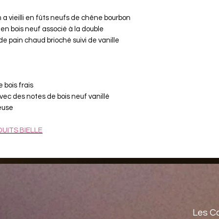
 vieilli en fûts neufs de chêne bourbon
 en bois neuf associé à la double
 de pain chaud brioché suivi de vanille
 bois frais
ec des notes de bois neuf vanillé
euse
UITS BIELLE
Les C