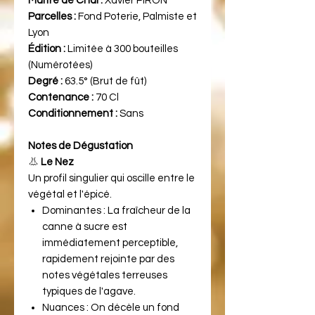
Maître de Chai :
Xavier PIRON
Parcelles :
Fond Poterie, Palmiste et
Lyon
Édition :
Limitée à 300 bouteilles
(Numérotées)
Degré :
63.5° (Brut de fût)
Contenance :
70 Cl
Conditionnement :
Sans
Notes de Dégustation
👃
Le Nez
Un profil singulier qui oscille entre le
végétal et l'épicé.
Dominantes : La fraîcheur de la
canne à sucre est
immédiatement perceptible,
rapidement rejointe par des
notes végétales terreuses
typiques de l'agave.
Nuances : On décèle un fond