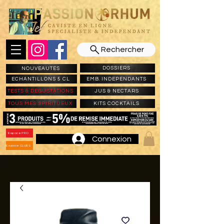
Rechercher
DOSSIERS
NOUVEAUTES
ECHANTILLONS 5 CL
EMB. INDEPENDANTS
TESTS & DEGUSTATIONS
JUS & NECTARS
TOUS MES SPIRITUEUX
KITS COCKTAILS
Espace PRO
Connexion
Espace CLUBS