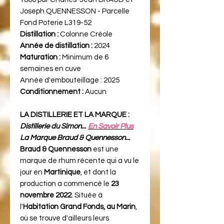
Joseph QUENNESSON - Parcelle
Fond Poterie L319-52
Distillation :
Colonne Créole
Année de distillation :
2024
Maturation :
Minimum de 6
semaines en cuve
Année d'embouteillage :
2025
Conditionnement :
Aucun
LA DISTILLERIE ET LA MARQUE :
Distillerie du Simon...
En Savoir Plus
La Marque Braud & Quennesson...
Braud & Quennesson
est une
marque de rhum récente qui a vu le
jour en
Martinique
, et dont la
production a commencé le
23
novembre 2022
. Située à
l'
Habitation Grand Fonds, au Marin
,
où se trouve d'ailleurs leurs