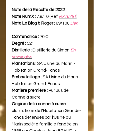
Note de la Récolte de 2022 :
Note RumX :
7,8/10 (Ref
RX16781
)
Note Le Blog à Roger :
89/100
Lien
Contenance :
70 Cl
Degré :
52°
Distillerie :
Distillerie du Simon
En
savoir plus
Plantations :
SA Usine du Marin -
Habitation Grand-Fonds
Embouteillage :
SA Usine du Marin -
Habitation Grand-Fonds
Matière première :
Pur Jus de
Canne à sucre
Origine de la canne à sucre :
plantations de l'Habitation Grands-
Fonds détenues par l'Usine du
Marin société familiale fondée en
1866 par Charles-Jean BRAUD et