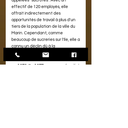
appelées "sucrotes".
Avec un
effectif de 120 employés, elle
offrait indirectement des
opportunités de travail à plus d'un
tiers de la population de la ville du
Marin. Cependant, comme
beaucoup de sucreries sur l'île, elle a
connu un déclin dû à la
concurrence du sucre de
betterave, et a finalement fermé
en
1970.
En
1977
, un groupe familial
de la Martinique a repris l'usine. Ils
ont entrepris le projet de
rénovation du site et ont initié la
création de cette nouvelle activité
et marque de rhum à partir de
2018
.
. La production de la gamme
des rhums Braud & Quennesson
commence par la production de
rhum blanc, avec des cuvées