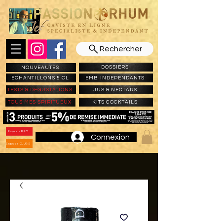
Rechercher
DOSSIERS
NOUVEAUTES
ECHANTILLONS 5 CL
EMB. INDEPENDANTS
TESTS & DEGUSTATIONS
JUS & NECTARS
TOUS MES SPIRITUEUX
KITS COCKTAILS
Espace PRO
Connexion
Espace CLUBS