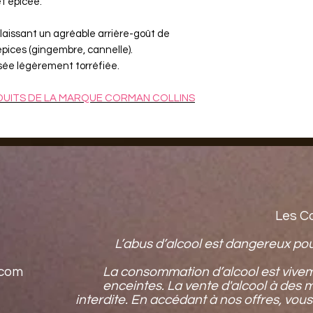
t épicée.
, laissant un agréable arrière-goût de
pices (gingembre, cannelle).
isée légèrement torréfiée.
DUITS
DE LA MARQUE CORMAN COLLINS
Les C
L’abus d’alcool est dangereux po
.com
La consommation d’alcool est vive
enceintes. La vente d'alcool à des 
interdite. En accédant à nos offres, vous