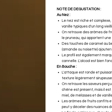
NOTE DE DEGUSTATION :
Au Nez :
Le nez est riche et complexe
vanille typiques d'un long viei
On retrouve des arômes de fru
le pruneau, qui apportent une 
Des touches de caramel au beur
(amande ou noisette) ajouten
Le profil est également marqu
cannelle. L'alcool est bien fon
En Bouche :
L'attaque est ronde et puissa
texture légèrement sirupeuse
On retrouve les saveurs perçu
chêne est présent, mais il est
miel, de mélasses et de vanille
Les arômes de fruits confits e
peut y déceler des nuances de