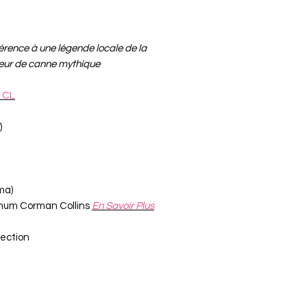
érence à une légende locale de la
eur de canne mythique
 CL
)
ma)
hum Corman Collins
En Savoir Plus
ection