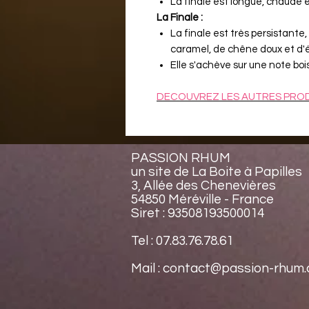
La finale est longue, chaude e
La Finale :
La finale est très persistante
caramel, de chêne doux et d'é
Elle s'achève sur une note bo
DECOUVREZ LES AUTRES PRO
PASSION RHUM
un site de La Boite à Papilles
3, Allée des Chenevières
54850 Méréville - France
Siret : 93508193500014
Tel : 07.83.76.78.61
Mail : contact@passion-rhum