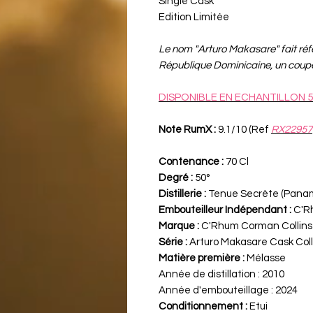
Single Cask
Edition Limitée
Le nom "Arturo Makasare" fait réf
République Dominicaine, un coup
DISPONIBLE EN ECHANTILLON 5
Note RumX :
9.1/10 (Ref
RX22957
Contenance :
70 Cl
Degré :
50°
Distillerie :
Tenue Secrète (Pana
Embouteilleur Indépendant :
C'R
Marque :
C'Rhum Corman Collins
Série :
Arturo Makasare Cask Coll
Matière première :
Mélasse
Année de distillation :
2010
Année d'embouteillage :
2024
Conditionnement :
Etui