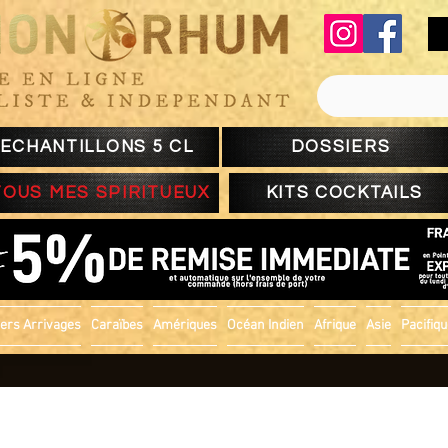
ECHANTILLONS 5 CL
DOSSIERS
TOUS MES SPIRITUEUX
KITS COCKTAILS
ers Arrivages
Caraïbes
Amériques
Océan Indien
Afrique
Asie
Pacifiq