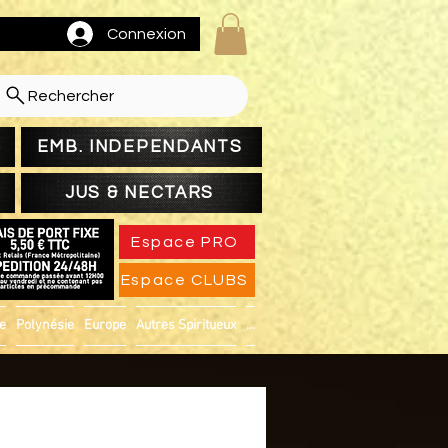
Connexion
Rechercher
EMB. INDEPENDANTS
JUS & NECTARS
Espace PRO
Espace CLUBS
ue
Polynésie
Europe
Autres Spiritueux
...