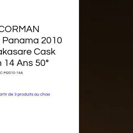
 CORMAN
 Panama 2010
akasare Cask
n 14 Ans 50°
CC-M2010-14A
rtir de 3 produits au choix