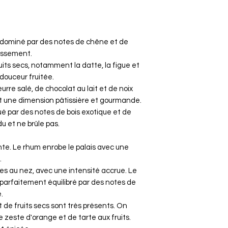
, dominé par des notes de chêne et de
llissement.
its secs, notamment la datte, la figue et
douceur fruitée.
re salé, de chocolat au lait et de noix
t une dimension pâtissière et gourmande.
é par des notes de bois exotique et de
du et ne brûle pas.
nte. Le rhum enrobe le palais avec une
.
es au nez, avec une intensité accrue. Le
 parfaitement équilibré par des notes de
.
t de fruits secs sont très présents. On
 zeste d'orange et de tarte aux fruits.