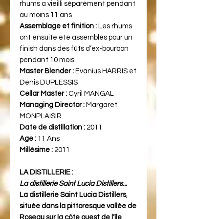
rhums a vieilli séparément pendant
au moins 11 ans
Assemblage et finition :
Les rhums
ont ensuite été assemblés pour un
finish dans des fûts d’ex-bourbon
pendant 10 mois
Master Blender :
Evanius HARRIS et
Denis DUPLESSIS
Cellar Master :
Cyril MANGAL
Managing Director :
Margaret
MONPLAISIR
Date de distillation :
2011
Age :
11 Ans
Millésime :
2011
LA DISTILLERIE :
La distillerie Saint Lucia Distillers...
La distillerie Saint Lucia Distillers
,
située dans la pittoresque vallée de
Roseau sur la côte ouest de l'île