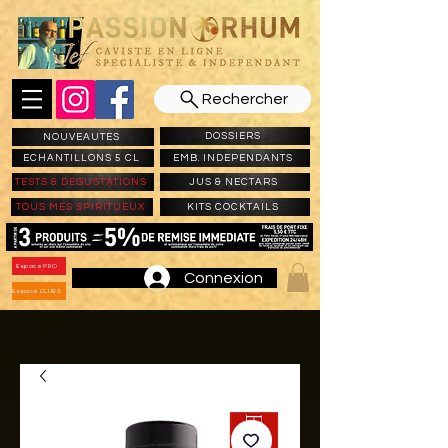
Rechercher
DOSSIERS
NOUVEAUTES
ECHANTILLONS 5 CL
EMB. INDEPENDANTS
TESTS & DEGUSTATIONS
JUS & NECTARS
TOUS MES SPIRITUEUX
KITS COCKTAILS
Espace PRO
Connexion
Espace CLUBS