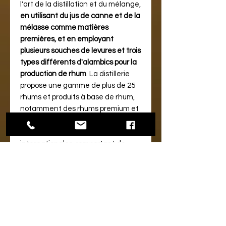
l'art de la distillation et du mélange,
en utilisant du jus de canne et de la
mélasse comme matières
premières, et en employant
plusieurs souches de levures et trois
types différents d'alambics pour la
production de rhum
​​. La distillerie
propose une gamme de plus de 25
rhums et produits à base de rhum,
notamment des rhums premium et
des liqueurs, et a été reconnue
dans des compétitions
internationales, remportant de
nombreux prix et distinctions​.
Les produits phares de Saint Lucia
Distillers incluent les rhums
hautement appréciés Admiral
Rodney et Chairman's Reserve.
La
distillerie est également ouverte
aux visiteurs qui souhaitent en