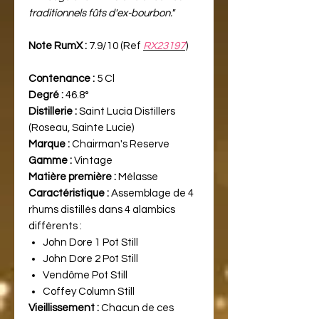
traditionnels fûts d'ex-bourbon."
Note RumX :
7.9/10 (Ref
RX23197
)
Contenance :
5 Cl
Degré :
46.8°
Distillerie :
Saint Lucia Distillers
(Roseau, Sainte Lucie)
Marque :
Chairman's Reserve
Gamme :
Vintage
Matière première :
Mélasse
Caractéristique :
Assemblage de 4
rhums distillés dans 4 alambics
différents :
John Dore 1 Pot Still
John Dore 2 Pot Still
Vendôme Pot Still
Coffey Column Still
Vieillissement :
Chacun de ces