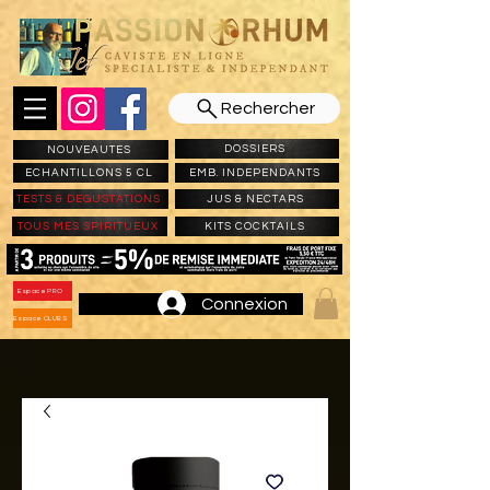
Rechercher
DOSSIERS
NOUVEAUTES
ECHANTILLONS 5 CL
EMB. INDEPENDANTS
TESTS & DEGUSTATIONS
JUS & NECTARS
TOUS MES SPIRITUEUX
KITS COCKTAILS
Espace PRO
Connexion
Espace CLUBS