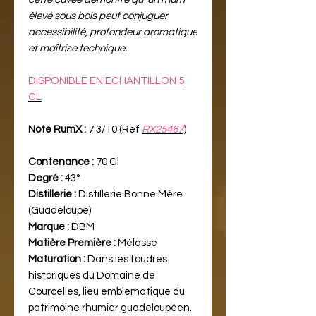
élevé sous bois peut conjuguer
accessibilité, profondeur aromatique
et maîtrise technique.
DISPONIBLE EN ECHANTILLON 5
CL
Note RumX :
7.3/10 (Ref
RX25467
)
Contenance :
70 Cl
Degré :
43°
Distillerie :
Distillerie Bonne Mère
(Guadeloupe)
Marque :
DBM
Matière Première :
Mélasse
Maturation :
Dans les foudres
historiques du Domaine de
Courcelles, lieu emblématique du
patrimoine rhumier guadeloupéen.