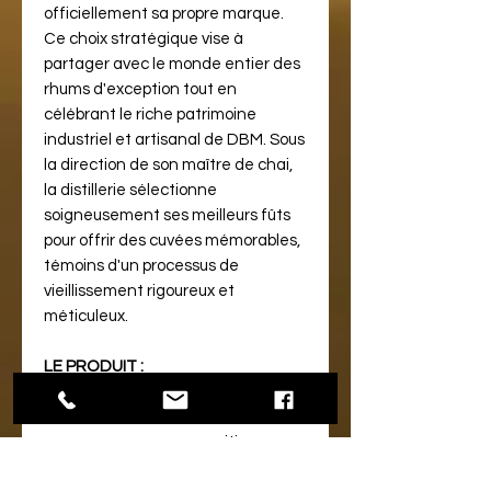
officiellement sa propre marque.
Ce choix stratégique vise à
partager avec le monde entier des
rhums d'exception tout en
célébrant le riche patrimoine
industriel et artisanal de DBM. Sous
la direction de son maître de chai,
la distillerie sélectionne
soigneusement ses meilleurs fûts
pour offrir des cuvées mémorables,
témoins d'un processus de
vieillissement rigoureux et
méticuleux.
LE PRODUIT :
Après les cuvées VO, VSOP et XO,
Exclusive Barrel vient enrichir la
gamme avec une proposition
complémentaire. Là où les rhums