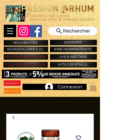
Rechercher
DOSSIERS
NOUVEAUTES
ECHANTILLONS 5 CL
EMB. INDEPENDANTS
TESTS & DEGUSTATIONS
JUS & NECTARS
TOUS MES SPIRITUEUX
KITS COCKTAILS
Espace PRO
Connexion
Espace CLUBS