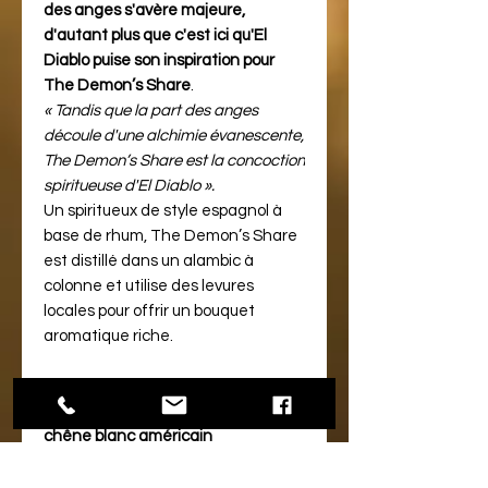
des anges s'avère majeure,
d'autant plus que c'est ici qu'El
Diablo puise son inspiration pour
The Demon’s Share
.
« Tandis que la part des anges
découle d'une alchimie évanescente,
The Demon’s Share est la concoction
spiritueuse d'El Diablo ».
Un spiritueux de style espagnol à
base de rhum, The Demon’s Share
est distillé dans un alambic à
colonne et utilise des levures
locales pour offrir un bouquet
aromatique riche.
LE PRODUIT :
Vieilli 15 ans dans des fûts en
chêne blanc américain
Direction
Panama
où notre
diablotin adoré nous accueille pour