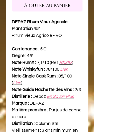
Ajouter au panier
DEPAZ Rhum Vieux Agricole
Plantation 45°
Rhum Vieux Agricole - VO
Contenance :
5 Cl
Degré :
45°
Note RumX :
7,1/10 (Ref
RX367
)
Note Whiskyfun :
78/100
Lien
Note Single Cask Rum :
85/100
(
Lien
)
Note Guide Hachette des Vins :
2/3
Distillerie :
Depaz
En Savoir Plus
Marque :
DEPAZ
Matière première :
Pur jus de canne
à sucre
Distillation :
Column Still
Vieillissement :
3 ans minimum en