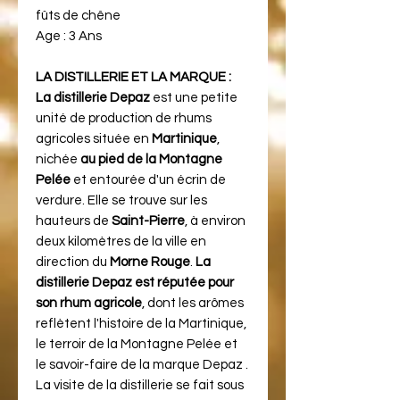
fûts de chêne
Age :
3 Ans
LA DISTILLERIE ET LA MARQUE :
La distillerie Depaz
est une petite
unité de production de rhums
agricoles située en
Martinique
,
nichée
au pied de la Montagne
Pelée
et entourée d'un écrin de
verdure. Elle se trouve sur les
hauteurs de
Saint-Pierre
, à environ
deux kilomètres de la ville en
direction du
Morne Rouge
.
La
distillerie Depaz est réputée pour
son rhum agricole
, dont les arômes
reflètent l'histoire de la Martinique,
le terroir de la Montagne Pelée et
le savoir-faire de la marque Depaz .
La visite de la distillerie se fait sous