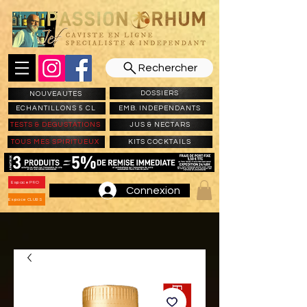
Rechercher
DOSSIERS
NOUVEAUTES
ECHANTILLONS 5 CL
EMB. INDEPENDANTS
TESTS & DEGUSTATIONS
JUS & NECTARS
TOUS MES SPIRITUEUX
KITS COCKTAILS
Espace PRO
Connexion
Espace CLUBS