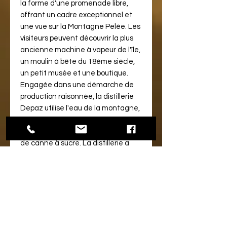
la forme d'une promenade libre,
offrant un cadre exceptionnel et
une vue sur la Montagne Pelée. Les
visiteurs peuvent découvrir la plus
ancienne machine à vapeur de l'île,
un moulin à bête du 18ème siècle,
un petit musée et une boutique.
Engagée dans une démarche de
production raisonnée, la distillerie
Depaz utilise l'eau de la montagne,
des panneaux solaires et tire son
énergie de la bagasse, les résidus
de canne à sucre. La distillerie a
pour ambition de produire un rhum
bio à l'horizon 2023.
LE PRODUIT :
Depaz Plantation est élevé 3 ans
minimum en fûts de chêne.
Passage en fût de chêne français