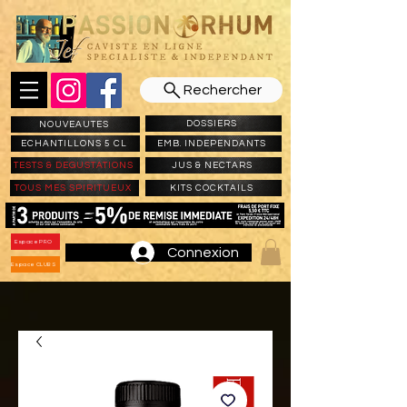
Rechercher
DOSSIERS
NOUVEAUTES
ECHANTILLONS 5 CL
EMB. INDEPENDANTS
TESTS & DEGUSTATIONS
JUS & NECTARS
TOUS MES SPIRITUEUX
KITS COCKTAILS
Espace PRO
Connexion
Espace CLUBS