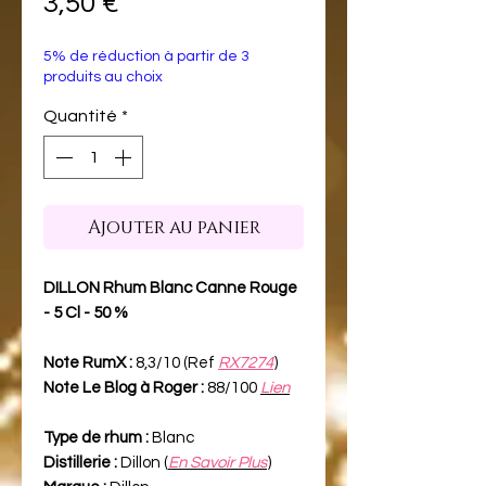
Prix
3,50 €
5% de réduction à partir de 3
produits au choix
Quantité
*
Ajouter au panier
DILLON Rhum Blanc Canne Rouge
- 5 Cl - 50 %
Note RumX :
8,3/10 (Ref
RX7274
)
Note Le Blog à Roger :
88/100
Lien
Type de rhum :
Blanc
Distillerie :
Dillon (
En Savoir Plus
)