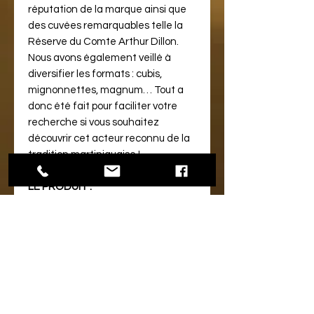
réputation de la marque ainsi que
des cuvées remarquables telle la
Réserve du Comte Arthur Dillon.
Nous avons également veillé à
diversifier les formats : cubis,
mignonnettes, magnum… Tout a
donc été fait pour faciliter votre
recherche si vous souhaitez
découvrir cet acteur reconnu de la
tradition martiniquaise !
LE PRODUIT :
Ce rhum AOC Martinique met en
lumière une variété
particulièrement gourmande de
canne : la Canne Rouge.
Une attention particulière est
apportée à ce rhum monovariétal,
de la récolte, jusqu’à l’obtention de