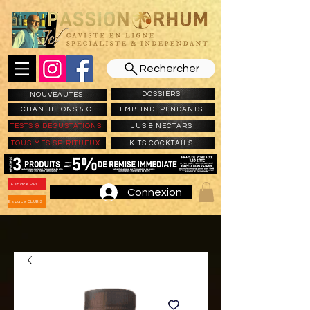
Rechercher
DOSSIERS
NOUVEAUTES
ECHANTILLONS 5 CL
EMB. INDEPENDANTS
TESTS & DEGUSTATIONS
JUS & NECTARS
TOUS MES SPIRITUEUX
KITS COCKTAILS
Espace PRO
Connexion
Espace CLUBS