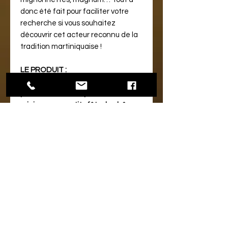
donc été fait pour faciliter votre
recherche si vous souhaitez
découvrir cet acteur reconnu de la
tradition martiniquaise !
LE PRODUIT :
Le Rhum Vieux Agricole Dillon est
patiemment vieilli, pendant 3 ans
minimum, en petits fûts de chêne,
selon des méthodes
traditionnelles.
D’une belle robe acajou, ce rhum
développe des effluves puissantes
de rhum vieux agricole, ponctuées
de notes de fruits et de chocolat. À
la dégustation, les notes sont
rondes, avec une agréable finale
en bouche.