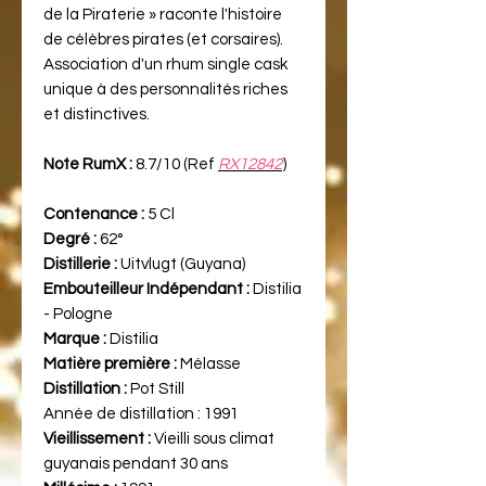
de la Piraterie » raconte l'histoire
de célèbres pirates (et corsaires).
Association d'un rhum single cask
unique à des personnalités riches
et distinctives.
Note RumX :
8.7/10 (Ref
RX12842
)
Contenance :
5 Cl
Degré :
62°
Distillerie :
Uitvlugt (Guyana)
Embouteilleur Indépendant :
Distilia
- Pologne
Marque :
Distilia
Matière première :
Mélasse
Distillation :
Pot Still
Année de distillation :
1991
Vieillissement :
Vieilli sous climat
guyanais pendant 30 ans