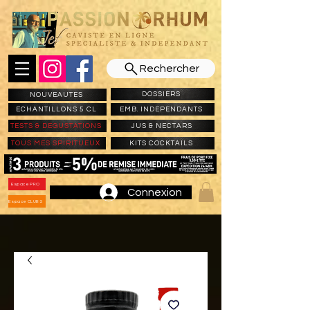
Rechercher
DOSSIERS
NOUVEAUTES
ECHANTILLONS 5 CL
EMB. INDEPENDANTS
TESTS & DEGUSTATIONS
JUS & NECTARS
TOUS MES SPIRITUEUX
KITS COCKTAILS
Espace PRO
Connexion
Espace CLUBS