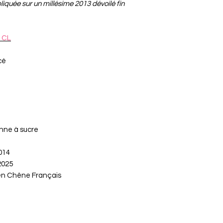
iquée sur un millésime 2013 dévoilé fin
 CL
cé
nne à sucre
014
2025
 en Chêne Français