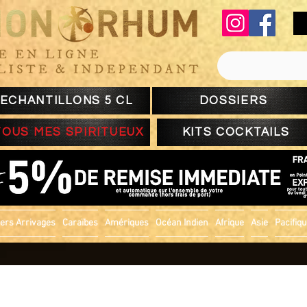
ECHANTILLONS 5 CL
DOSSIERS
TOUS MES SPIRITUEUX
KITS COCKTAILS
ers Arrivages
Caraïbes
Amériques
Océan Indien
Afrique
Asie
Pacifiq