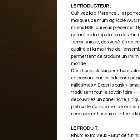
LE PRODUCTEUR :
Cultivez la différence… et partez
marques de rhum agricole AOC Ma
rhums HSE, qui vous présentent l
garant de la réputation des rhum
terroir unique, des variétés de c
qualité et la maitrise de l’ensem
permettent de produire un rhum 
monde.
Des rhums classiques (rhums blan
en passant par les éditions spécia
millésimes « Experts cask » (small
traduisent tout le savoir-faire « 
découvrirez un panel riche, uniqu
plébiscité dans le monde entier 
concours nationaux et internati
LE PRODUIT :
Rhum extra vieux - Brut de fût mil