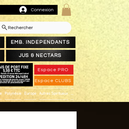
Connexion
Rechercher
EMB. INDEPENDANTS
JUS & NECTARS
Espace PRO
Espace CLUBS
ue
Polynésie
Europe
Autres Spiritueux
...