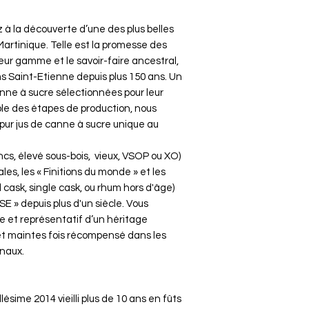
 à la découverte d’une des plus belles
rtinique. Telle est la promesse des
eur gamme et le savoir-faire ancestral,
s Saint-Etienne depuis plus 150 ans. Un
anne à sucre sélectionnées pour leur
ble des étapes de production, nous
pur jus de canne à sucre unique au
cs, élevé sous-bois, vieux, VSOP ou XO)
les, les « Finitions du monde » et les
 cask, single cask, ou rhum hors d'âge)
HSE » depuis plus d'un siècle. Vous
e et représentatif d’un héritage
et maintes fois récompensé dans les
onaux.
lésime 2014 vieilli plus de 10 ans en fûts