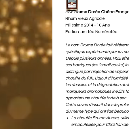
HSE Brume Dorée Chêne Français
Rhum Vieux Agricole
Millésime 2014 - 10 Ans
Edition Limitée Numérotée
Le nom Brume Dorée fait référence
spécifique expérimenté par la ma
Depuis plusieurs années, HSE effec
ses barriques (les "small casks", l
distingue par l'injection de vapeu
chauffe du fût). L'ajout d'humidité
les douelles et la dégradation de l
marqueurs aromatiques inédits tou
apporter une chauffe forte à sec.
Cette cuvée s'inscrit dans le pro
du même type qui ont fait beaucoup
La chauffe Brume Aurore, util
embouteillée pour Christian d