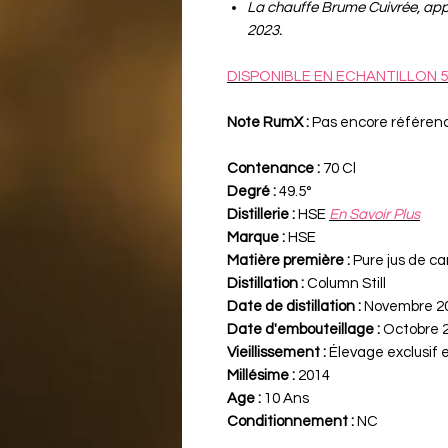
La chauffe Brume Cuivrée, appl
2023.
DISPONIBLE EN ECHANTILLON 5
Note RumX :
Pas encore référen
Contenance :
70 Cl
Degré :
49.5°
Distillerie :
HSE
En Savoir Plus
Marque :
HSE
Matière première :
Pure jus de ca
Distillation :
Column Still
Date de distillation :
Novembre 2
Date d'embouteillage :
Octobre 
Vieillissement :
Élevage exclusif
Millésime :
2014
Age :
10 Ans
Conditionnement :
NC