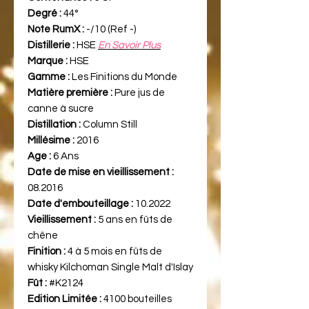
Degré :
44°
Note RumX :
-/10 (Ref -)
Distillerie :
HSE
En Savoir Plus
Marque :
HSE
Gamme :
Les Finitions du Monde
Matière première :
Pure jus de
canne à sucre
Distillation :
Column Still
Millésime :
2016
Age :
6 Ans
Date de mise en vieillissement :
08.2016
Date d'embouteillage :
10.2022
Vieillissement :
5 ans en fûts de
chêne
Finition :
4 à 5 mois en fûts de
whisky Kilchoman Single Malt d'Islay
Fût :
#K2124
Edition Limitée :
4100 bouteilles