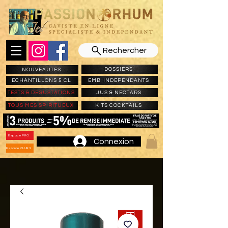
Rechercher
DOSSIERS
NOUVEAUTES
ECHANTILLONS 5 CL
EMB. INDEPENDANTS
TESTS & DEGUSTATIONS
JUS & NECTARS
TOUS MES SPIRITUEUX
KITS COCKTAILS
Espace PRO
Connexion
Espace CLUBS