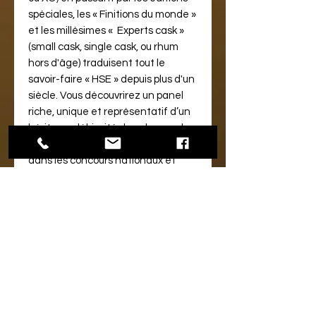
spéciales, les « Finitions du monde »
et les millésimes « Experts cask »
(small cask, single cask, ou rhum
hors d'âge) traduisent tout le
savoir-faire « HSE » depuis plus d'un
siècle. Vous découvrirez un panel
riche, unique et représentatif d’un
héritage plébiscité dans le monde
entier et maintes fois récompensé
dans les concours nationaux et
internationaux.
LE PRODUIT :
Après 5 ans d’élevage en fûts de
chêne dans la plus pure tradition
des rhums vieux HSE, ce rhum
agricole extra vieux a bénéficié
d’une finition en fûts de whisky
KILCHOMAN, Single Malt d’Islay