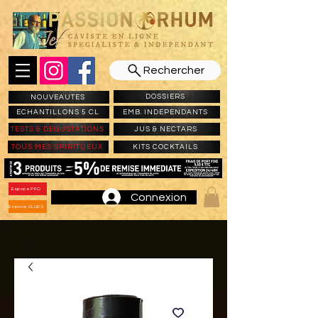
Rechercher
DOSSIERS
NOUVEAUTES
ECHANTILLONS 5 CL
EMB. INDEPENDANTS
TESTS & DEGUSTATIONS
JUS & NECTARS
TOUS MES SPIRITUEUX
KITS COCKTAILS
Espace PRO
Connexion
Espace CLUBS