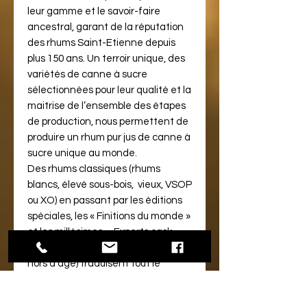
leur gamme et le savoir-faire
ancestral, garant de la réputation
des rhums Saint-Etienne depuis
plus 150 ans. Un terroir unique, des
variétés de canne à sucre
sélectionnées pour leur qualité et la
maitrise de l’ensemble des étapes
de production, nous permettent de
produire un rhum pur jus de canne à
sucre unique au monde.
Des rhums classiques (rhums
blancs, élevé sous-bois, vieux, VSOP
ou XO) en passant par les éditions
spéciales, les « Finitions du monde »
et les millésimes « Experts cask »
(small cask, single cask, ou rhum
hors d'âge) traduisent tout le
savoir-faire « HSE » depuis plus d'un
siècle. Vous découvrirez un panel