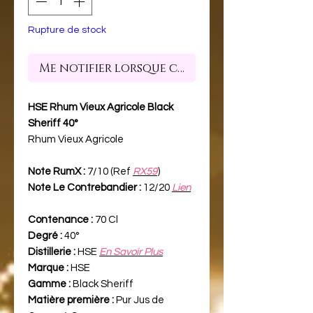
Rupture de stock
Me notifier lorsque cet article est dispon
HSE Rhum Vieux Agricole Black
Sheriff 40°
Rhum Vieux Agricole
Note RumX :
7/10 (Ref
RX59
)
Note Le Contrebandier :
12/20
Lien
Contenance :
70 Cl
Degré :
40°
Distillerie :
HSE
En Savoir Plus
Marque :
HSE
Gamme :
Black Sheriff
Matière première :
Pur Jus de