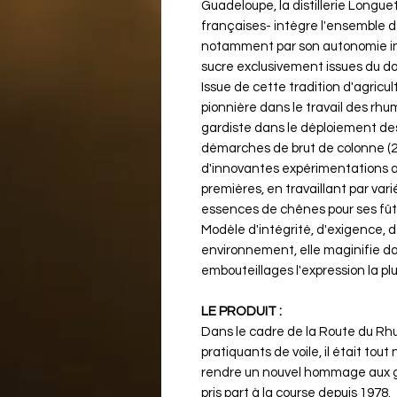
Guadeloupe, la distillerie Longue
françaises- intègre l'ensemble d
notamment par son autonomie int
sucre exclusivement issues du 
Issue de cette tradition d'agricul
pionnière dans le travail des rhu
gardiste dans le déploiement de
démarches de brut de colonne (2
d'innovantes expérimentations a
premières, en travaillant par vari
essences de chênes pour ses fû
Modèle d'intégrité, d'exigence, 
environnement, elle maginifie da
embouteillages l'expression la pl
LE PRODUIT :
Dans le cadre de la Route du Rh
pratiquants de voile, il était tout
rendre un nouvel hommage aux g
pris part à la course depuis 1978.