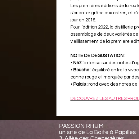
Les premières éditions de la rou
s’orienter grâce aux astres, et c’
jour en 2018.
Pour l’édition 2022, la distilleri
assemblage de deux variétés de c
vieillissement de la première édi
NOTE DE DEGUSTATION :
•
Nez :
intense sur des notes d’
•
Bouche :
équilibré entre la vivac
canne rouge et marquée par des n
•
Palais :
rond avec des notes de f
DECOUVREZ LES AUTRES PRO
PASSION RHUM
un site de La Boite à Papilles
3, Allée des Chenevières