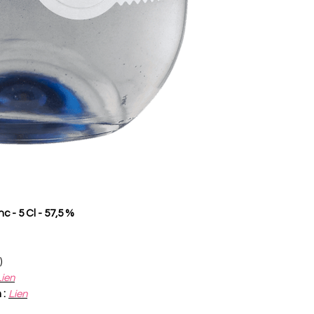
- 5 Cl - 57,5 %
)
Lien
 :
Lien