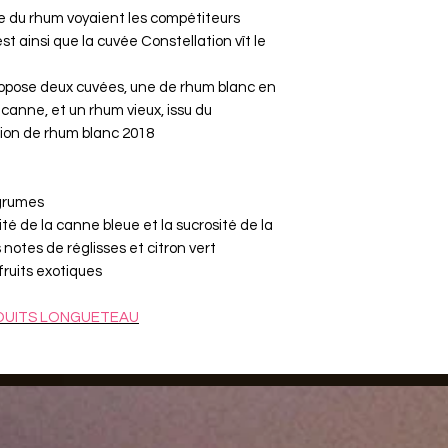
te du rhum voyaient les compétiteurs
est ainsi que la cuvée Constellation vît le
e propose deux cuvées, une de rhum blanc en
anne, et un rhum vieux, issu du
tion de rhum blanc 2018
agrumes
ité de la canne bleue et la sucrosité de la
otes de réglisses et citron vert
ruits exotiques
DUITS
LONGUETEAU