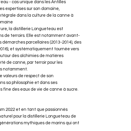
teau - cas unique dans les Antilles
es expertises sur son domaine,
égrale dans la culture de la canne à
domaine
ture, la distillerie Longueteau est
ms de terroirs. Elle est notamment avant-
s démarches parcellaires (2013-2014), des
016), et systématiquement tournée vers
utour des alchimies de matières
été de canne, par terroir pour les
ts notamment.
de valeurs de respect de son
ns sa philosophie et dans ses
us fine des eaux de vie de canne à sucre.
um 2022 et en tant que passionnés
 naturel pour la distillerie Longueteau de
énérations mythiques de marins qui ont