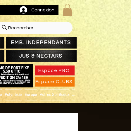
Connexion
Rechercher
EMB. INDEPENDANTS
JUS & NECTARS
Espace PRO
Espace CLUBS
ue
Polynésie
Europe
Autres Spiritueux
...