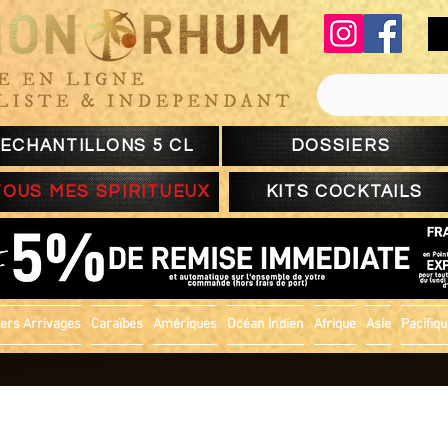
ECHANTILLONS 5 CL
DOSSIERS
TOUS MES SPIRITUEUX
KITS COCKTAILS
ers Arrivages
Caraïbes
Amériques
Océan Indien
Afrique
Asie
Pacifiq