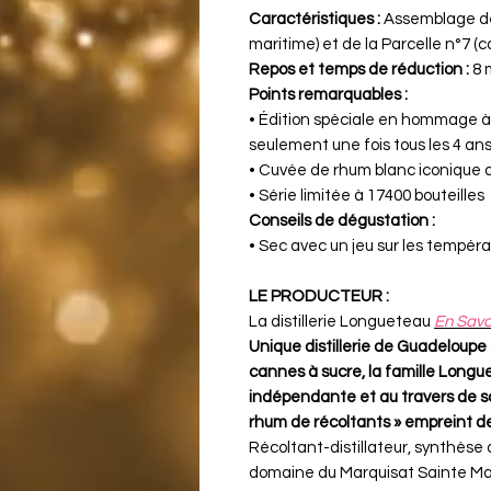
Caractéristiques :
Assemblage de 
maritime) et de la Parcelle n°7 (
Repos et temps de réduction :
8 
Points remarquables :
• Édition spéciale en hommage à 
seulement une fois tous les 4 an
• Cuvée de rhum blanc iconique d
• Série limitée à 17400 bouteilles
Conseils de dégustation :
• Sec avec un jeu sur les tempér
LE PRODUCTEUR :
La distillerie Longueteau
En Savoi
Unique distillerie de Guadeloupe
cannes à sucre, la famille Longu
indépendante et au travers de son
rhum de récoltants » empreint de l
Récoltant-distillateur, synthèse 
domaine du Marquisat Sainte Mar