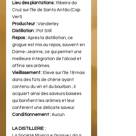
Lieu des plantations :
Ribeira da
Cruz sur l’île de Santo Antão (Cap
Vert)
Producteur :
Vanderley
Distillation :
Pot Still
Repos :
Après la distillation, ce
grogue est mis au repos, souvent en
Dame-Jeanne, ce qui permet une
meilleure intégration de l'alcool et
affine ses arômes.
Vieillissement :
Elevé sur l’île 18 mois
dans des fûts de chêne ayant
contenu du vin et du bourbon ; il
acquiert ainsi des saveurs boisées
qui bonifient les arômes et leur
confèrent une délicate saveur.
Conditionnement :
Aucun
LA DISTILLERIE :
La Société Música e Grogue Lda a