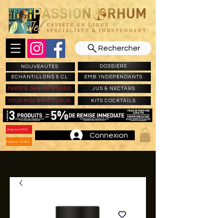
Rechercher
DOSSIERS
NOUVEAUTES
ECHANTILLONS 5 CL
EMB. INDEPENDANTS
TESTS & DEGUSTATIONS
JUS & NECTARS
TOUS MES SPIRITUEUX
KITS COCKTAILS
Espace PRO
Connexion
Espace CLUBS