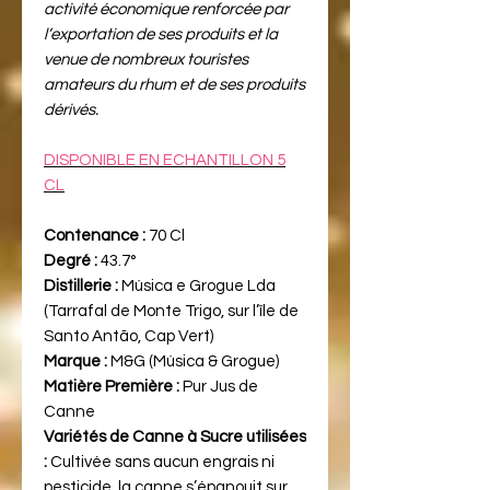
activité économique renforcée par
l’exportation de ses produits et la
venue de nombreux touristes
amateurs du rhum et de ses produits
dérivés.
DISPONIBLE EN ECHANTILLON 5
CL
Contenance :
70 Cl
Degré :
43.7°
Distillerie :
Música e Grogue Lda
(Tarrafal de Monte Trigo, sur l’île de
Santo Antão, Cap Vert)
Marque :
M&G (Música & Grogue)
Matière Première :
Pur Jus de
Canne
Variétés de Canne à Sucre utilisées
:
Cultivée sans aucun engrais ni
pesticide, la canne s’épanouit sur