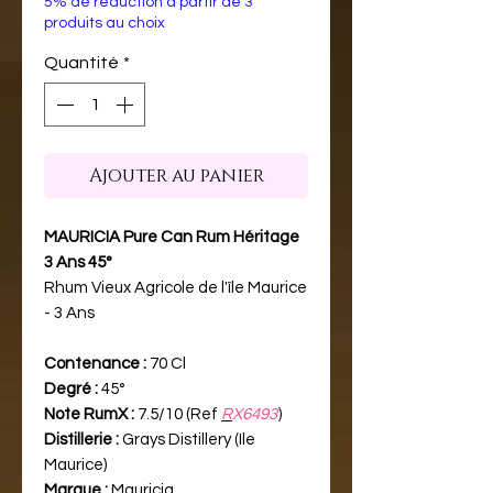
5% de réduction à partir de 3
produits au choix
Quantité
*
Ajouter au panier
MAURICIA Pure Can Rum Héritage
3 Ans 45°
Rhum Vieux Agricole de l'île Maurice
- 3 Ans
Contenance :
70 Cl
Degré :
45°
Note RumX :
7.5/10 (Ref
R
X6493
)
Distillerie :
Grays Distillery (Ile
Maurice)
Marque :
Mauricia