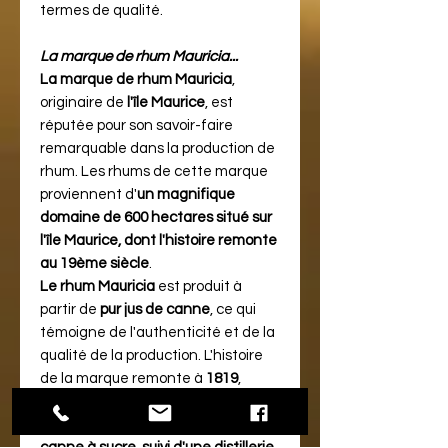
termes de qualité​​.
La marque de rhum Mauricia...
La marque de rhum Mauricia
,
originaire de
l'île Maurice
, est
réputée pour son savoir-faire
remarquable dans la production de
rhum. Les rhums de cette marque
proviennent d'
un magnifique
domaine de 600 hectares situé sur
l'île Maurice, dont l'histoire remonte
au 19ème siècle
​​.
Le rhum Mauricia
est produit à
partir de
pur jus de canne
, ce qui
témoigne de l'authenticité et de la
qualité de la production. L'histoire
de la marque remonte à
1819
,
lorsque les propriétaires du
domaine ont implanté un moulin à
canne à sucre, suivi d'une distillerie
​​.