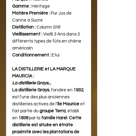
Gamme :
Héritage
Matière Première :
Pur Jus de
Canne à Sucre
Distillation :
Column Still
Vieillissement :
Vieilli 3 Ans dans 3
différents types de fûts en chêne
américain
Conditionnement :
Etui
LA DISTILLERIE et LA MARQUE
MAURCIA :
La distillerie Grays...
La distillerie Grays
, fondée en
1932
,
est l'une des plus anciennes
distilleries actives de l'
île Maurice
et
fait partie du
groupe Terra
, établi
en
1838
par la
famille Harel
.
Cette
distillerie est située en étroite
proximité avec les plantations de