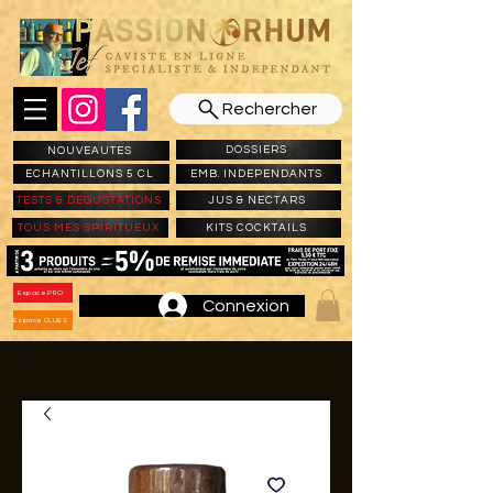
Rechercher
DOSSIERS
NOUVEAUTES
ECHANTILLONS 5 CL
EMB. INDEPENDANTS
TESTS & DEGUSTATIONS
JUS & NECTARS
TOUS MES SPIRITUEUX
KITS COCKTAILS
Espace PRO
Connexion
Espace CLUBS