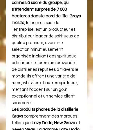
cannes à sucre du groupe, qui
s'étendent sur près de 7 000
hectares dans le nord de l'île​
​.
Grays
Inc Ltd
, le nom officiel de
l'entreprise, est un producteur et
distributeur leader de spiritueux de
qualité premium, avec une
sélection minutieusement
organisée incluant des spiritueux
artisanaux et premium provenant
de distilleries réputées à travers le
monde. Ils offrent une variété de
rums, whiskies et autres spiritueux,
mettant l'accent sur un goût
exceptionnel et un service client
sans pareil​​.
Les produits phares de la distillerie
Grays
comprennent des marques
telles que
Lazy Dodo
,
New Grove
et
Seven Seas
.
La gamme Lazy Dodo