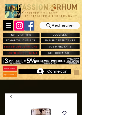
Rechercher
DOSSIERS
NOUVEAUTES
ECHANTILLONS 5 CL
EMB. INDEPENDANTS
TESTS & DEGUSTATIONS
JUS & NECTARS
TOUS MES SPIRITUEUX
KITS COCKTAILS
Espace PRO
Connexion
Espace CLUBS