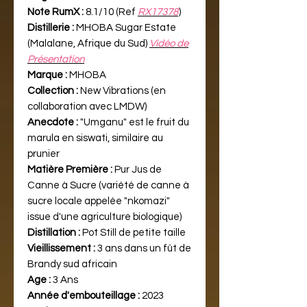
Note RumX :
8.1/10 (Ref
RX17378
)
Distillerie :
MHOBA Sugar Estate
(Malalane, Afrique du Sud)
Vidéo de
Présentation
Marque :
MHOBA
Collection :
New Vibrations (en
collaboration avec LMDW)
Anecdote :
"Umganu" est le fruit du
marula en siswati, similaire au
prunier
Matière Première :
Pur Jus de
Canne à Sucre (variété de canne à
sucre locale appelée "nkomazi"
issue d'une agriculture biologique)
Distillation :
Pot Still de petite taille
Vieillissement :
3 ans dans un fût de
Brandy sud africain
Age :
3 Ans
Année d'embouteillage :
2023