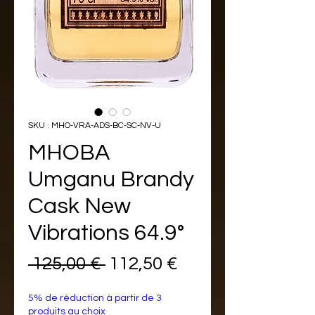
SKU : MHO-VRA-ADS-BC-SC-NV-U
MHOBA
Umganu Brandy
Cask New
Vibrations 64.9°
Prix
Prix
 125,00 € 
112,50 €
original
promotionnel
5% de réduction à partir de 3
produits au choix