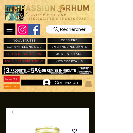
Rechercher
DOSSIERS
NOUVEAUTES
ECHANTILLONS 5 CL
EMB. INDEPENDANTS
TESTS & DEGUSTATIONS
JUS & NECTARS
TOUS MES SPIRITUEUX
KITS COCKTAILS
Espace PRO
Connexion
Espace CLUBS