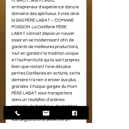
M. BROT Jean-Cédric,
entrepreneur d’expérience dans le
domaine des spiritueux. Il créé ainsi
la SAS PÈRE LABAT – DOMAINE
POISSON. La Distillerie PÈRE
LABAT connait depuis un nouvel
essor en se modernisant afin de
garantir de meilleures productions,
tout en gardant la tradition unique
et l’authenticité qui lui sont propres.
Bien que restant l’une des plus
petites Distilleries en activité, cette
dernière n’a rien à envier aux plus
grandes. Chaque gorgée du rhum
PÈRE LABAT vous transportera
dans un tourbillon d’arômes
naturels, de fraicheur, de tradition
et d’histoire, pour que chacune de
vos dégustations devienne un
moment inoubliable.