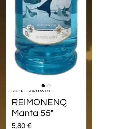
SKU : REI-RBA-M-55-E5CL
REIMONENQ
Manta 55°
Prix
5,80 €