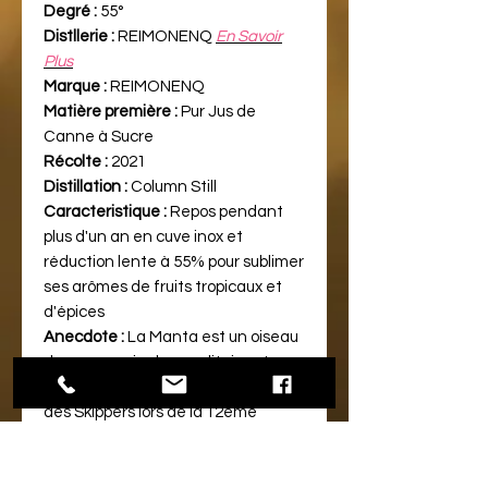
Degré :
55°
Distllerie :
REIMONENQ
En Savoir
Plus
Marque :
REIMONENQ
Matière première :
Pur Jus de
Canne à Sucre
Récolte :
2021
Distillation :
Column Still
Caracteristique :
Repos pendant
plus d'un an en cuve inox et
réduction lente à 55% pour sublimer
ses arômes de fruits tropicaux et
d'épices
Anecdote :
La Manta est un oiseau
des mers qui vole ensolitaire et
incarne la puissance et la quiétude
des Skippers lors de la 12ème
Edition de la Transatlantique Saint-
Malo/Guadeloupe.