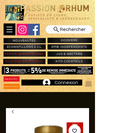
Rechercher
DOSSIERS
NOUVEAUTES
ECHANTILLONS 5 CL
EMB. INDEPENDANTS
TESTS & DEGUSTATIONS
JUS & NECTARS
TOUS MES SPIRITUEUX
KITS COCKTAILS
Espace PRO
Connexion
Espace CLUBS