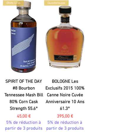
Etats-Unis
Guadeloupe
SPIRIT OF THE DAY
BOLOGNE Les
#8 Bourbon
Exclusifs 2015 100%
Tennessee Mash Bill
Canne Noire Cuvée
80% Corn Cask
Anniversaire 10 Ans
Strength 55.6°
61.3°
Prix
Prix
45,00 €
395,00 €
5% de réduction à
5% de réduction à
partir de 3 produits
partir de 3 produits