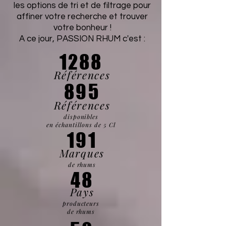
les options de tri et de filtrage pour
affiner votre recherche et trouver
votre bonheur !
A ce jour, PASSION RHUM c'est :
1288
Références
895
Références
disponibles
en échantillons de 5 Cl
191
Marques
de rhums
48
Pays
producteurs
de rhums