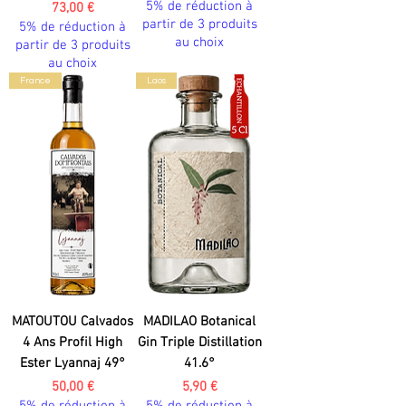
5% de réduction à
Prix
73,00 €
partir de 3 produits
5% de réduction à
au choix
partir de 3 produits
au choix
France
Laos
MATOUTOU Calvados
MADILAO Botanical
4 Ans Profil High
Gin Triple Distillation
Ester Lyannaj 49°
41.6°
Prix
Prix
50,00 €
5,90 €