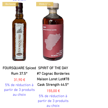
Barbade
Etats-Unis
FOURSQUARE Spiced
SPIRIT OF THE DAY
Rum 37.5°
#7 Cognac Borderies
Maison Loret Lot#78
Prix
31,90 €
Cask Strength 44.5°
5% de réduction à
partir de 3 produits
Prix
155,00 €
au choix
5% de réduction à
partir de 3 produits
au choix