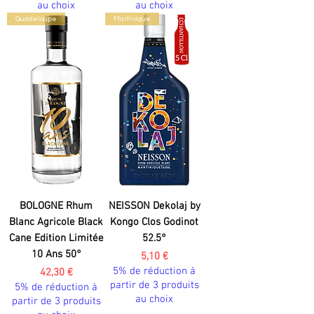
au choix
au choix
Guadeloupe
Martinique
BOLOGNE Rhum
NEISSON Dekolaj by
Blanc Agricole Black
Kongo Clos Godinot
Cane Edition Limitée
52.5°
10 Ans 50°
Prix
5,10 €
5% de réduction à
Prix
42,30 €
partir de 3 produits
5% de réduction à
au choix
partir de 3 produits