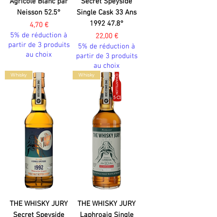
Agricole Blanc par
Secret Speyside
Neisson 52.5°
Single Cask 33 Ans
1992 47.8°
Prix
4,70 €
5% de réduction à
Prix
22,00 €
partir de 3 produits
5% de réduction à
au choix
partir de 3 produits
au choix
Whisky
Whisky
THE WHISKY JURY
THE WHISKY JURY
Secret Speyside
Laphroaig Single