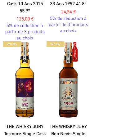
Cask 10 Ans 2015
33 Ans 1992 41.8°
55.9°
Prix
24,54 €
5% de réduction à
Prix
125,00 €
partir de 3 produits
5% de réduction à
au choix
partir de 3 produits
au choix
Whisky
Whisky
THE WHISKY JURY
THE WHISKY JURY
Tormore Single Cask
Ben Nevis Single