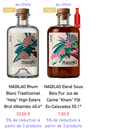
au choix
au choix
Laos
Laos
MADILAO Rhum
MADILAO Elevé Sous
Blanc Traditionnel
Bois Pur Jus de
"Help" High Esters
Canne "Kham" Fût
Brut d'Alambic 65.4°
Ex-Calavados 55.1°
Prix
Prix
53,00 €
7,50 €
5% de réduction à
5% de réduction à
partir de 3 produits
partir de 3 produits