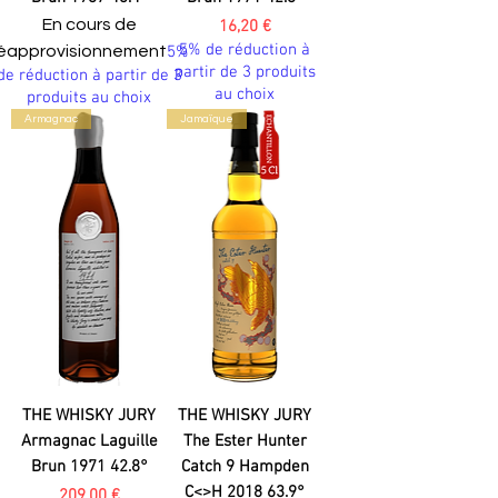
En cours de
Prix
16,20 €
5% de réduction à
éapprovisionnement
5%
partir de 3 produits
de réduction à partir de 3
au choix
produits au choix
Armagnac
Jamaïque
THE WHISKY JURY
THE WHISKY JURY
Armagnac Laguille
The Ester Hunter
Brun 1971 42.8°
Catch 9 Hampden
C<>H 2018 63.9°
Prix
209,00 €