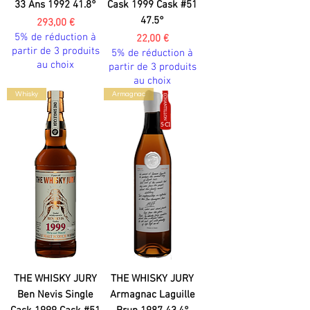
33 Ans 1992 41.8°
Cask 1999 Cask #51
47.5°
Prix
293,00 €
5% de réduction à
Prix
22,00 €
partir de 3 produits
5% de réduction à
au choix
partir de 3 produits
au choix
Whisky
Armagnac
THE WHISKY JURY
THE WHISKY JURY
Ben Nevis Single
Armagnac Laguille