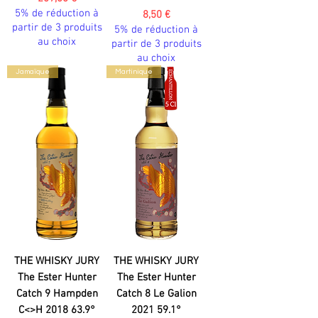
5% de réduction à
Prix
8,50 €
partir de 3 produits
5% de réduction à
au choix
partir de 3 produits
au choix
Jamaïque
Martinique
THE WHISKY JURY
THE WHISKY JURY
The Ester Hunter
The Ester Hunter
Catch 9 Hampden
Catch 8 Le Galion
C<>H 2018 63.9°
2021 59.1°