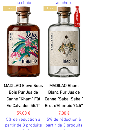
au choix
au choix
Laos
Laos
MADILAO Elevé Sous
MADILAO Rhum
Bois Pur Jus de
Blanc Pur Jus de
Canne "Kham" Fût
Canne "Sabai Sabai"
Ex-Calvados 55.1°
Brut d'Alambic 74.5°
Prix
Prix
59,00 €
7,00 €
5% de réduction à
5% de réduction à
partir de 3 produits
partir de 3 produits