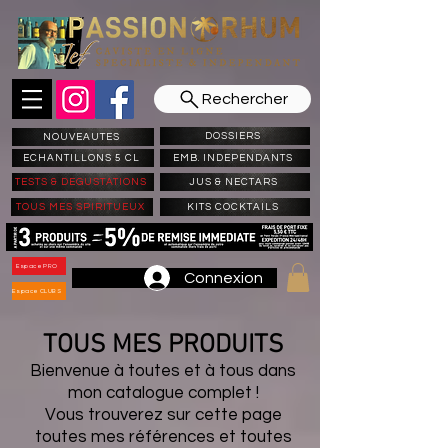
Rechercher
DOSSIERS
NOUVEAUTES
ECHANTILLONS 5 CL
EMB. INDEPENDANTS
TESTS & DEGUSTATIONS
JUS & NECTARS
TOUS MES SPIRITUEUX
KITS COCKTAILS
Espace PRO
Connexion
Espace CLUBS
TOUS MES PRODUITS
Bienvenue à toutes et à tous dans
mon catalogue complet !
Vous trouverez sur cette page
toutes mes références et toutes