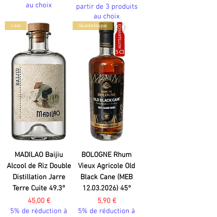
au choix
partir de 3 produits
au choix
Laos
Guadeloupe
MADILAO Baijiu
BOLOGNE Rhum
Alcool de Riz Double
Vieux Agricole Old
Distillation Jarre
Black Cane (MEB
Terre Cuite 49.3°
12.03.2026) 45°
Prix
Prix
45,00 €
5,90 €
5% de réduction à
5% de réduction à