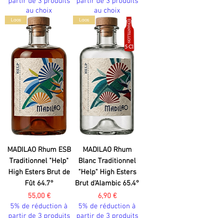
partir de 3 produits
partir de 3 produits
au choix
au choix
Laos
Laos
MADILAO Rhum ESB
MADILAO Rhum
Traditionnel "Help"
Blanc Traditionnel
High Esters Brut de
"Help" High Esters
Fût 64.7°
Brut d'Alambic 65.4°
Prix
Prix
55,00 €
6,90 €
5% de réduction à
5% de réduction à
partir de 3 produits
partir de 3 produits