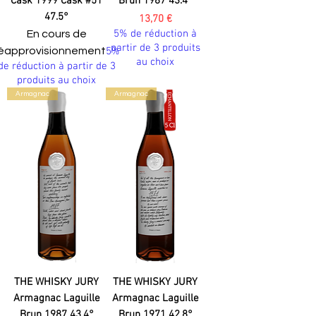
Cask 1999 Cask #51
Brun 1987 43.4°
47.5°
Prix
13,70 €
5% de réduction à
En cours de
partir de 3 produits
éapprovisionnement
5%
au choix
de réduction à partir de 3
produits au choix
Armagnac
Armagnac
THE WHISKY JURY
THE WHISKY JURY
Armagnac Laguille
Armagnac Laguille
Brun 1987 43.4°
Brun 1971 42.8°