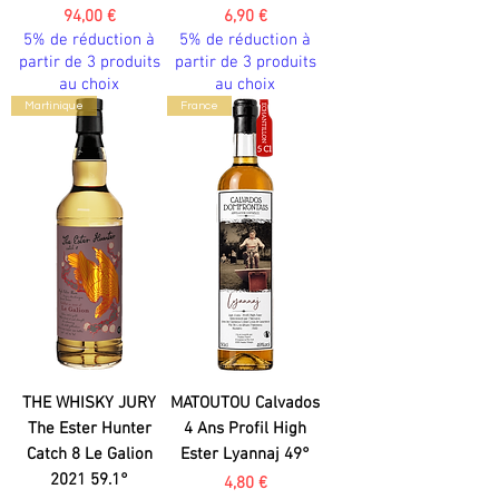
Prix
Prix
94,00 €
6,90 €
5% de réduction à
5% de réduction à
partir de 3 produits
partir de 3 produits
au choix
au choix
Martinique
France
THE WHISKY JURY
MATOUTOU Calvados
The Ester Hunter
4 Ans Profil High
Catch 8 Le Galion
Ester Lyannaj 49°
2021 59.1°
Prix
4,80 €