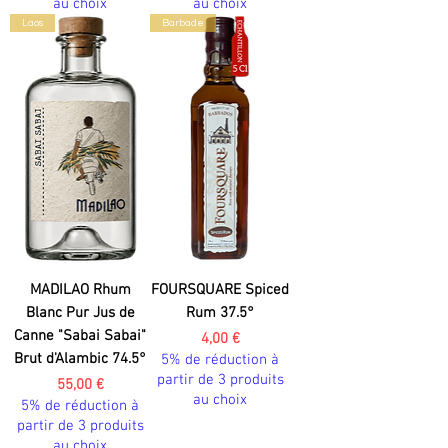
au choix
au choix
Laos
Barbade
MADILAO Rhum
FOURSQUARE Spiced
Blanc Pur Jus de
Rum 37.5°
Canne "Sabai Sabai"
Prix
4,00 €
Brut d'Alambic 74.5°
5% de réduction à
partir de 3 produits
Prix
55,00 €
au choix
5% de réduction à
partir de 3 produits
au choix