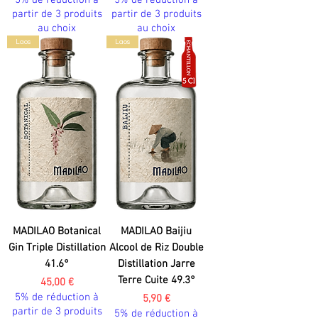
5% de réduction à
5% de réduction à
partir de 3 produits
partir de 3 produits
au choix
au choix
Laos
Laos
MADILAO Botanical
MADILAO Baijiu
Gin Triple Distillation
Alcool de Riz Double
41.6°
Distillation Jarre
Terre Cuite 49.3°
Prix
45,00 €
5% de réduction à
Prix
5,90 €
partir de 3 produits
5% de réduction à