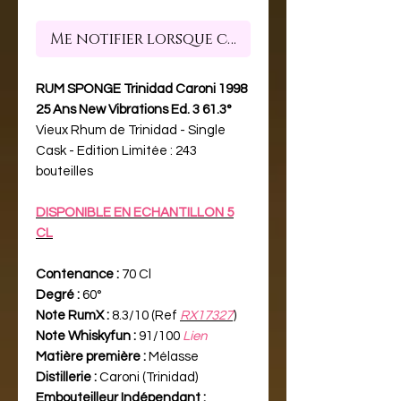
Me notifier lorsque cet article est dispon
RUM SPONGE Trinidad Caroni 1998
25 Ans New Vibrations Ed. 3 61.3°
Vieux Rhum de Trinidad - Single
Cask - Edition Limitée : 243
bouteilles
DISPONIBLE EN ECHANTILLON 5
CL
Contenance :
70 Cl
Degré :
60°
Note RumX :
8.3/10 (Ref
RX17327
)
Note Whiskyfun :
91/100
Lien
Matière première :
Mélasse
Distillerie :
Caroni (Trinidad)
Embouteilleur Indépendant :