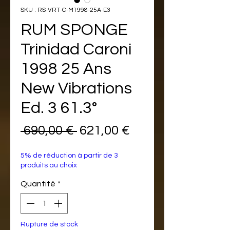
SKU : RS-VRT-C-M1998-25A-E3
RUM SPONGE
Trinidad Caroni
1998 25 Ans
New Vibrations
Ed. 3 61.3°
Prix
Prix
 690,00 € 
621,00 €
original
promotionnel
5% de réduction à partir de 3
produits au choix
Quantité
*
Rupture de stock