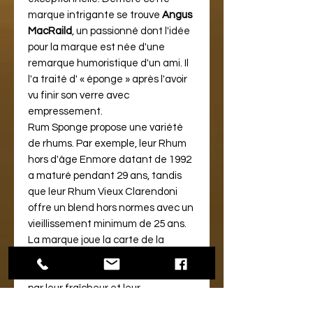
marque intrigante se trouve
Angus
MacRaild
, un passionné dont l'idée
pour la marque est née d'une
remarque humoristique d'un ami. Il
l'a traité d' « éponge » après l'avoir
vu finir son verre avec
empressement.
Rum Sponge propose une variété
de rhums. Par exemple, leur Rhum
hors d'âge Enmore datant de 1992
a maturé pendant 29 ans, tandis
que leur Rhum Vieux Clarendoni
offre un blend hors normes avec un
vieillissement minimum de 25 ans.
La marque joue la carte de la
finesse, offrant une vision épurée
des rhums jamaïcains, caractérisés
par leur fraîcheur et leur
délicatesse. De plus,
Rum Sponge