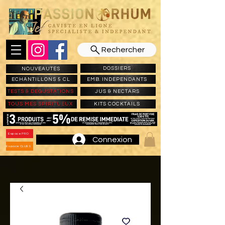
Rechercher
DOSSIERS
NOUVEAUTES
ECHANTILLONS 5 CL
EMB. INDEPENDANTS
TESTS & DEGUSTATIONS
JUS & NECTARS
TOUS MES SPIRITUEUX
KITS COCKTAILS
Espace PRO
Connexion
Espace CLUBS