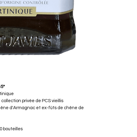
45°
tinique
llection privée de PCS vieillis
hêne d'Armagnac et ex-fûts de chêne de
 bouteilles