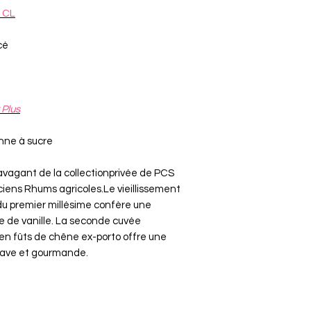
 CL
cé
 Plus
nne à sucre
agant de la collectionprivée de PCS
ciens Rhums agricoles.Le vieillissement
u premier millésime confère une
e de vanille. La seconde cuvée
 en fûts de chêne ex-porto offre une
suave et gourmande.