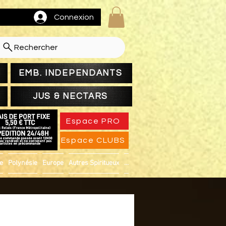
Connexion
Rechercher
EMB. INDEPENDANTS
JUS & NECTARS
Espace PRO
Espace CLUBS
ue
Polynésie
Europe
Autres Spiritueux
...