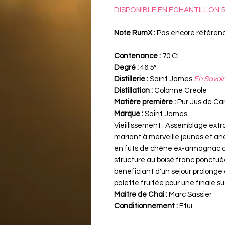
DISPONIBLE EN ECHANTILLON 5
Note RumX :
Pas encore référen
Contenance :
70 Cl
Degré :
46.5°
Distillerie :
Saint James
En Savoir
Distillation :
Colonne Créole
Matière première :
Pur Jus de Ca
Marque :
Saint James
Vieillissement :
Assemblage extrav
mariant à merveille jeunes et an
en fûts de chêne ex-armagnac d
structure au boisé franc ponctué
bénéficiant d'un séjour prolongé
palette fruitée pour une finale 
Maître de Chai :
Marc Sassier
Conditionnement :
Etui