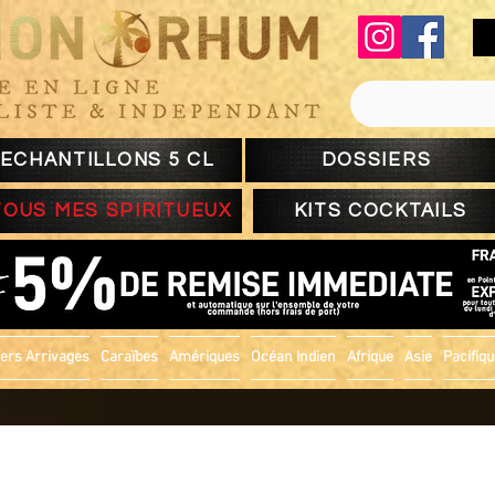
ECHANTILLONS 5 CL
DOSSIERS
TOUS MES SPIRITUEUX
KITS COCKTAILS
ers Arrivages
Caraïbes
Amériques
Océan Indien
Afrique
Asie
Pacifiq