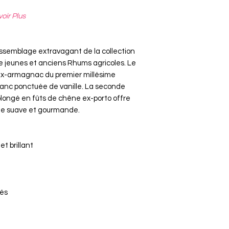
oir Plus
 assemblage extravagant de la collection
e jeunes et anciens Rhums agricoles. Le
 ex-armagnac du premier millésime
ranc ponctuée de vanille. La seconde
olongé en fûts de chêne ex-porto offre
ale suave et gourmande.
t brillant
rés