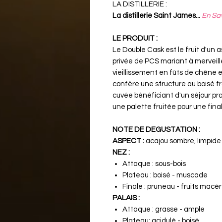
LA DISTILLERIE :
La distillerie Saint James...
En Sav
LE PRODUIT :
Le Double Cask est le fruit d'un
privée de PCS mariant à merveill
vieillissement en fûts de chêne
confère une structure au boisé f
cuvée bénéficiant d'un séjour pr
une palette fruitée pour une fin
NOTE DE DEGUSTATION :
ASPECT :
acajou sombre, limpide e
NEZ :
Attaque : sous-bois
Plateau : boisé - muscade
Finale : pruneau - fruits macé
PALAIS :
Attaque : grasse - ample
Plateau: acidulé - boisé