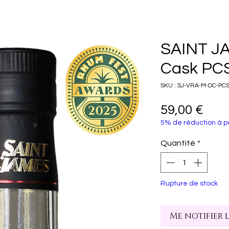
SAINT J
Cask PCS
SKU : SJ-VRA-M-DC-PC
Prix
59,00 €
5% de réduction à pa
Quantité
*
Rupture de stock
Me notifier 