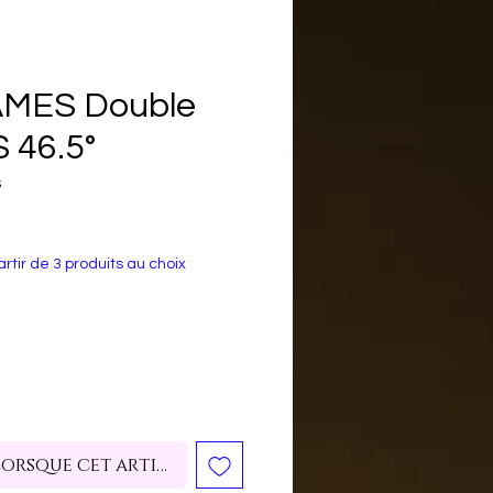
AMES Double
 46.5°
S
rtir de 3 produits au choix
lorsque cet article est disponible