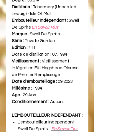
Degré :
55.8%
Distillerie :
Tobermery (Unpeated
Ledaig) - Isle Of Mull
Embouteilleur Indépendant :
Swell
De Spirits
En Savoir Plus
Marque :
Swell De Spirits
Série :
Private Garden
Edition :
#11
Date de distillation :
07.1994
Vieillissement :
Vieillissement
Intégral en Fût Hogshead Oloroso
de Premier Remplissage
Date d'embouteillage :
09.2023
Millésime :
1994
Age :
29 Ans
Conditionnement :
Aucun
L'EMBOUTEILLEUR INDEPENDANT :
L'embouteilleur indépendant
Swell De Spirits...
En Savoir Plus