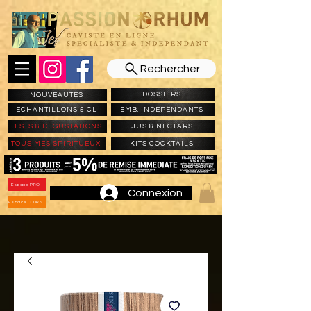
Rechercher
DOSSIERS
NOUVEAUTES
ECHANTILLONS 5 CL
EMB. INDEPENDANTS
TESTS & DEGUSTATIONS
JUS & NECTARS
TOUS MES SPIRITUEUX
KITS COCKTAILS
Espace PRO
Connexion
Espace CLUBS