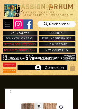
Rechercher
DOSSIERS
NOUVEAUTES
ECHANTILLONS 5 CL
EMB. INDEPENDANTS
TESTS & DEGUSTATIONS
JUS & NECTARS
TOUS MES SPIRITUEUX
KITS COCKTAILS
Espace PRO
Connexion
Espace CLUBS