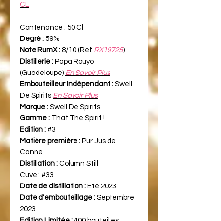
CL
Contenance :
50 Cl
Degré :
59%
Note RumX :
8/10 (Ref
RX19725
)
Distillerie :
Papa Rouyo
(Guadeloupe)
En Savoir Plus
Embouteilleur Indépendant :
Swell
De Spirits
En Savoir Plus
Marque :
Swell De Spirits
Gamme :
That The Spirit !
Edition :
#3
Matière première :
Pur Jus de
Canne
Distillation :
Column Still
Cuve :
#33
Date de distillation :
Eté 2023
Date d'embouteillage :
Septembre
2023
Edition Limitée :
400 bouteilles