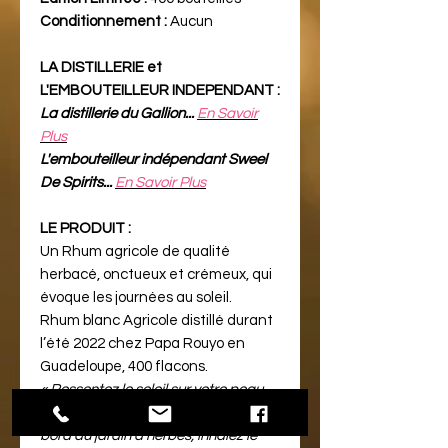
Conditionnement :
Aucun
LA DISTILLERIE et
L'EMBOUTEILLEUR INDEPENDANT :
La distillerie du Gallion...
En Savoir
Plus
L'embouteilleur indépendant Sweel
De Spirits...
En Savoir Plus
LE PRODUIT :
Un Rhum agricole de qualité
herbacé, onctueux et crémeux, qui
évoque les journées au soleil.
Rhum blanc Agricole distillé durant
l’été 2022 chez Papa Rouyo en
Guadeloupe, 400 flacons.
« Ressentez le soleil sur votre peau
en vous allongeant dans l'herbe au
bord du jardin d'herbes, inhalez le