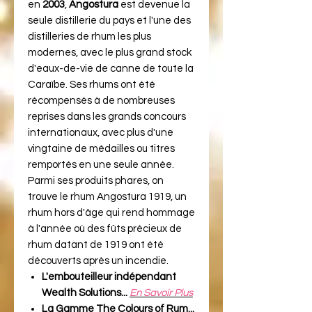
en
2003
,
Angostura
est devenue la
seule distillerie du pays et l'une des
distilleries de rhum les plus
modernes, avec le plus grand stock
d'eaux-de-vie de canne de toute la
Caraïbe. Ses rhums ont été
récompensés à de nombreuses
reprises dans les grands concours
internationaux, avec plus d'une
vingtaine de médailles ou titres
remportés en une seule année.
Parmi ses produits phares, on
trouve le rhum Angostura 1919, un
rhum hors d'âge qui rend hommage
à l'année où des fûts précieux de
rhum datant de 1919 ont été
découverts après un incendie.
L'embouteilleur indépendant
Wealth Solutions...
En Savoir Plus
La Gamme The Colours of Rum...