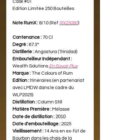
Cask #01
Edition Limitée 250 Bouteilles
Note RumX :
8/10 (Ref
RX25080
)
Contenance :
70 Cl
Degré :
67.3°
Distillerie :
Angostura (Trinidad)
Embouteilleur Indépendant :
Wealth Solutions
En Savoir Plus
Marque :
The Colours of Rum
Edition :
Itinéraires (en partenariat
avec LMDW dans le cadre du
WLP2025)
Distillation :
Column Still
Matière Première :
Mélasse
2010
Date de distillation :
Date d'embouteillage :
2025
Vieillissement :
14 Ans en ex-fût de
Bourbon dans les chais de la