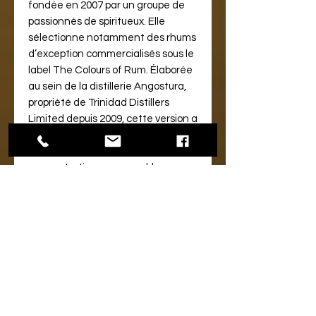
fondée en 2007 par un groupe de
passionnés de spiritueux. Elle
sélectionne notamment des rhums
d’exception commercialisés sous le
label The Colours of Rum. Élaborée
au sein de la distillerie Angostura,
propriété de Trinidad Distillers
Limited depuis 2009, cette version a
vieilli intégralement sous le climat
tropical de Trinité-et-Tobago. D’une
concentration remarquable, sa
palette aromatique et gustative
fait preuve d’une unité de ton
infaillible. Exotisme exacerbé,
fraîcheur d’expression, texture en
bouche d’une grande délicatesse
et noblesse des épices lui
confèrent profondeur et relief.
NOTE DE DEGUSTATION :