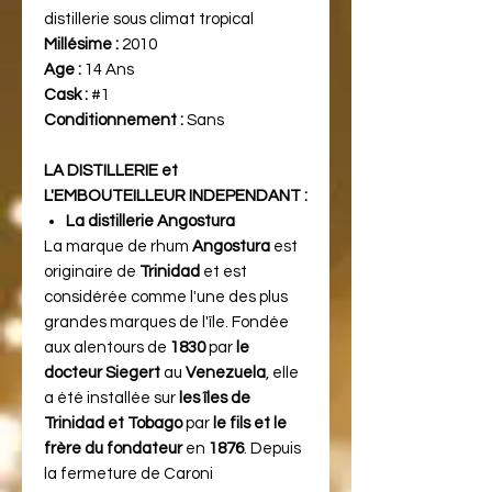
distillerie sous climat tropical
Millésime :
2010
Age :
14 Ans
Cask :
#1
Conditionnement :
Sans
LA DISTILLERIE et
L'EMBOUTEILLEUR INDEPENDANT :
La distillerie Angostura
La marque de rhum
Angostura
est
originaire de
Trinidad
et est
considérée comme l'une des plus
grandes marques de l'île. Fondée
aux alentours de
1830
par
le
docteur Siegert
au
Venezuela
, elle
a été installée sur
les îles de
Trinidad et Tobago
par
le fils et le
frère du fondateur
en
1876
. Depuis
la fermeture de Caroni