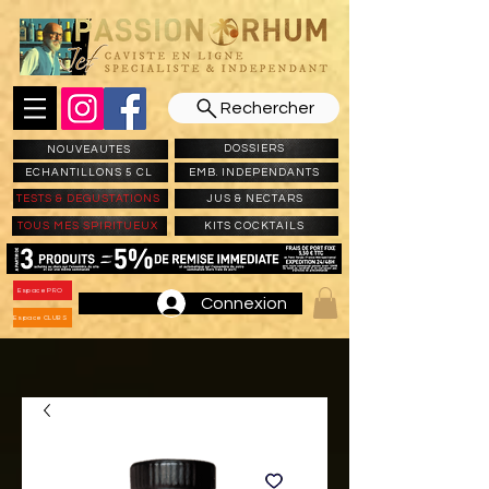
Rechercher
DOSSIERS
NOUVEAUTES
ECHANTILLONS 5 CL
EMB. INDEPENDANTS
TESTS & DEGUSTATIONS
JUS & NECTARS
TOUS MES SPIRITUEUX
KITS COCKTAILS
Espace PRO
Connexion
Espace CLUBS