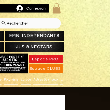
Connexion
Rechercher
EMB. INDEPENDANTS
JUS & NECTARS
Espace PRO
Espace CLUBS
ue
Polynésie
Europe
Autres Spiritueux
...