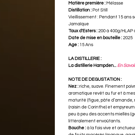
Matière première :
Mélasse
Distillation :
Pot Still
Vieillissement :
Pendant 15 ans sou
Jamaïque
Taux d'Esters :
200 à 400g/HLAP à 
Date de mise en bouteille :
2025
Age :
15 Ans
LA DISTILLERIE :
La distillerie Hampden...
En Savoir
NOTE DE DEGUSTATION :
Nez :
riche, suave. Finement poiv
aromatique revêt au fur et à mes
maturité (figue, pâte d’amande, no
(raisin de Corinthe) et empyreum
peu à peu des accents miellés (gé
littéralement envoûtants.
Bouche :
à la fois vive et onctu
de fruits macérés (mangue, goyav