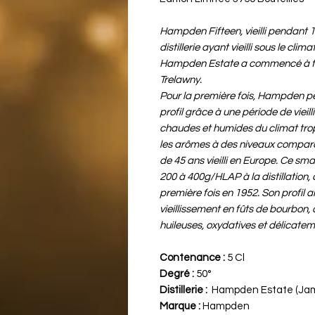
Hampden Fifteen, vieilli pendant 1
distillerie ayant vieilli sous le cl
Hampden Estate a commencé à faire
Trelawny.
Pour la première fois, Hampden peu
profil grâce à une période de vieil
chaudes et humides du climat trop
les arômes à des niveaux compara
de 45 ans vieilli en Europe. Ce sm
200 à 400g/HLAP à la distillation,
première fois en 1952. Son profil 
vieillissement en fûts de bourbon,
huileuses, oxydatives et délicate
Contenance :
5 Cl
Degré :
50°
Distillerie :
Hampden Estate (Ja
Marque :
Hampden