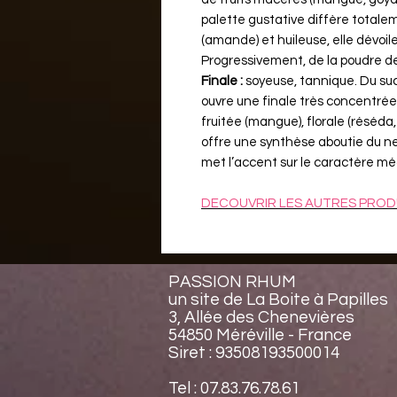
palette gustative diffère totale
(amande) et huileuse, elle dévoi
Progressivement, de la poudre de 
Finale :
soyeuse, tannique. Du suc
ouvre une finale très concentrée
fruitée (mangue), florale (réséda, 
offre une synthèse aboutie du nez
met l’accent sur le caractère m
DECOUVRIR LES AUTRES PROD
PASSION RHUM
un site de La Boite à Papilles
3, Allée des Chenevières
54850 Méréville - France
Siret : 93508193500014
Tel : 07.83.76.78.61