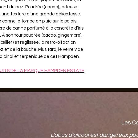
ment du nez. Poudrée (cacao), laiteuse
le une texture d’une grande délicatesse.
cannelle tombe en pluie sur le palais.
re de canne parfumé à la concrète d’iris
. À son tour poudrée (cacao, gingembre),
œillet) et réglissée, la rétro-olfaction
 et de la bouche. Plus tard, le verre vide
édicinal et terpénique de cet Hampden.
UITS DE LA MARQUE HAMPDEN ESTATE
Les C
L’abus d’alcool est dangereux po