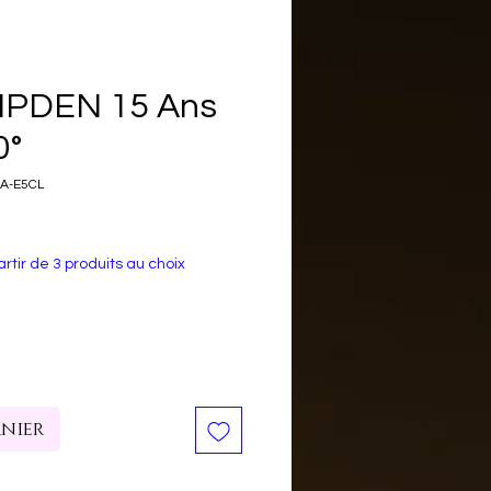
PDEN 15 Ans
0°
5A-E5CL
rtir de 3 produits au choix
anier