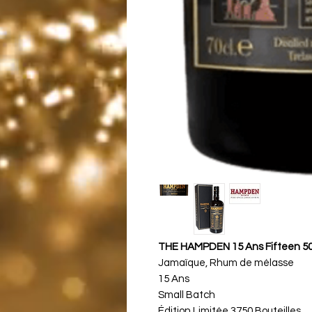
THE HAMPDEN 15 Ans Fifteen 5
Jamaïque, Rhum de mélasse
15 Ans
Small Batch
Édition Limitée 3750 Bouteilles