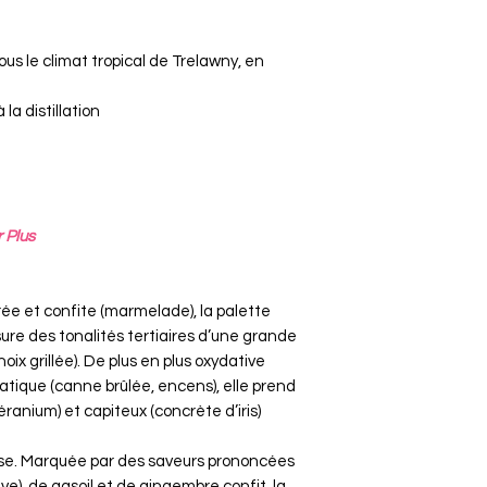
s le climat tropical de Trelawny, en
la distillation
 Plus
rée et confite (marmelade), la palette
ure des tonalités tertiaires d’une grande
ix grillée). De plus en plus oxydative
atique (canne brûlée, encens), elle prend
ranium) et capiteux (concrète d’iris)
euse. Marquée par des saveurs prononcées
e), de gasoil et de gingembre confit, la