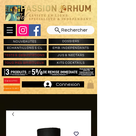
Rechercher
DOSSIERS
NOUVEAUTES
ECHANTILLONS 5 CL
EMB. INDEPENDANTS
TESTS & DEGUSTATIONS
JUS & NECTARS
TOUS MES SPIRITUEUX
KITS COCKTAILS
Espace PRO
Connexion
Espace CLUBS