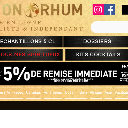
ECHANTILLONS 5 CL
DOSSIERS
TOUS MES SPIRITUEUX
KITS COCKTAILS
ers Arrivages
Caraïbes
Amériques
Océan Indien
Afrique
Asie
Pacifiq