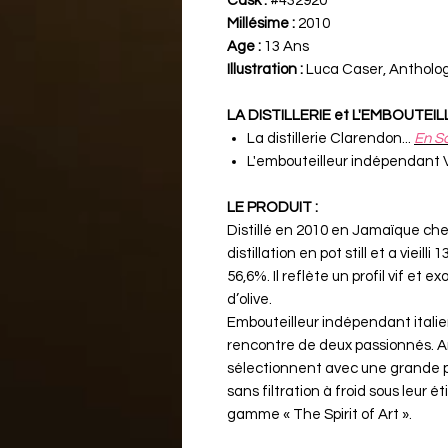
Cask :
#432920
Millésime :
2010
Age :
13 Ans
Illustration :
Luca Caser, Antholog
LA DISTILLERIE et L'EMBOUTEI
La distillerie Clarendon...
En Sa
L'embouteilleur indépendant V
LE PRODUIT :
Distillé en 2010 en Jamaïque che
distillation en pot still et a vieill
56,6%. Il reflète un profil vif et
d’olive.
Embouteilleur indépendant italien,
rencontre de deux passionnés. A
sélectionnent avec une grande pr
sans filtration à froid sous leur 
gamme « The Spirit of Art ».