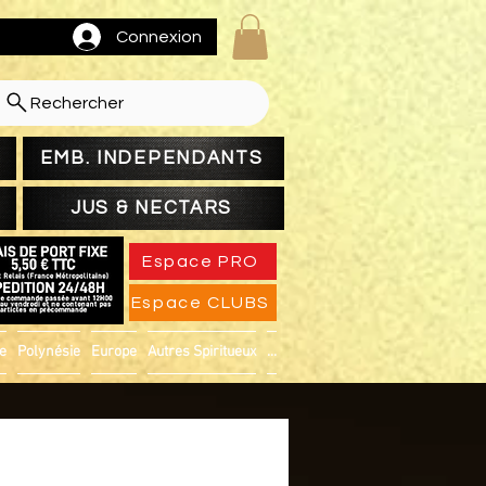
Connexion
Rechercher
EMB. INDEPENDANTS
JUS & NECTARS
Espace PRO
Espace CLUBS
ue
Polynésie
Europe
Autres Spiritueux
...