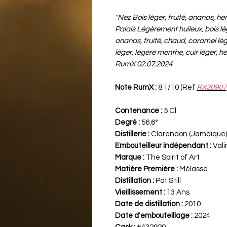
"Nez Bois léger, fruité, ananas, h
Palais Légèrement huileux, bois lég
ananas, fruité, chaud, caramel lég
léger, légère menthe, cuir léger, h
RumX 02.07.2024
Note RumX :
8.1/10 (Ref
RX20907
Contenance :
5 Cl
Degré :
56.6°
Distillerie :
Clarendon (Jamaïque
Embouteilleur indépendant :
Vali
Marque :
The Spirit of Art
Matière Première :
Mélasse
Distillation :
Pot Still
Vieillissement :
13 Ans
Date de distillation :
2010
Date d'embouteillage :
2024