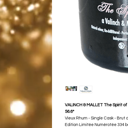
VALINCH & MALLET The Spirit of 
56.6°
Vieux Rhum - Single Cask - Brut 
Edition Limitée Numérotée 334 bo