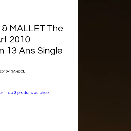
 & MALLET The
Art 2010
n 13 Ans Single
M2010-13A-E5CL
rtir de 3 produits au choix