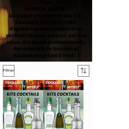
ligne
PASSION RHUM !
Ici vous y retrouverez des Kit-
Cocktails tout prêts afin
d'épater vos amis autour d'un
cocktail maison préparé par vos
soins, des sirops professionnels,
des ustensils de barman et
d'autres surprises à venir !
Filtrer