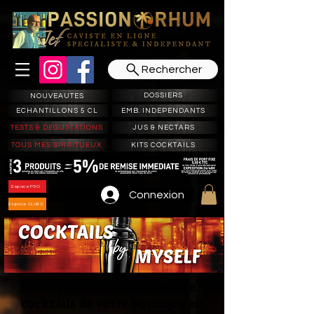
Rechercher
DOSSIERS
NOUVEAUTES
ECHANTILLONS 5 CL
EMB. INDEPENDANTS
TESTS & DEGUSTATIONS
JUS & NECTARS
TOUS MES SPIRITUEUX
KITS COCKTAILS
Espace PRO
Connexion
Espace CLUBS
Bienvenue dans la rubrique
cocktails de votre boutique en