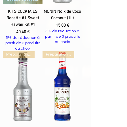
KITS COCKTAILS
MONIN Noix de Coco
Recette #1 Sweet
Coconut (1L)
Hawaii Kit #1
Prix
15,00 €
Prix
5% de réduction à
40,40 €
partir de 3 produits
5% de réduction à
au choix
partir de 3 produits
au choix
Préparation Cocktails
Préparation Cocktails