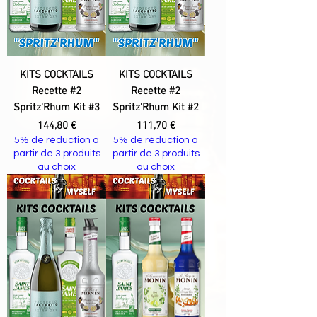
KITS COCKTAILS
KITS COCKTAILS
Recette #2
Recette #2
Spritz'Rhum Kit #3
Spritz'Rhum Kit #2
Prix
Prix
144,80 €
111,70 €
5% de réduction à
5% de réduction à
partir de 3 produits
partir de 3 produits
au choix
au choix