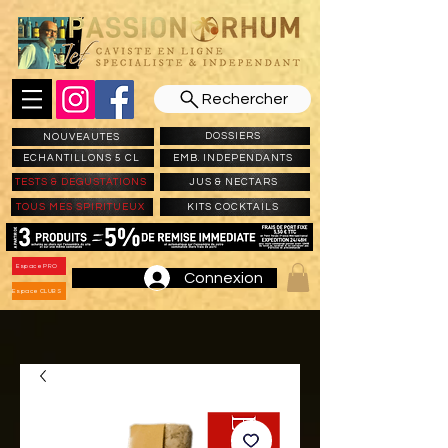
Rechercher
DOSSIERS
NOUVEAUTES
ECHANTILLONS 5 CL
EMB. INDEPENDANTS
TESTS & DEGUSTATIONS
JUS & NECTARS
TOUS MES SPIRITUEUX
KITS COCKTAILS
Espace PRO
Connexion
Espace CLUBS