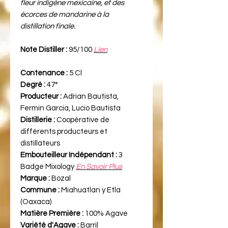
fleur indigène mexicaine, et des
écorces de mandarine à la
distillation finale.
Note Distiller :
95/100
Lien
Contenance :
5 Cl
Degré :
47°
Producteur :
Adrian Bautista,
Fermin Garcia, Lucio Bautista
Distillerie :
Coopérative de
différents producteurs et
distillateurs
Embouteilleur Indépendant :
3
Badge Mixology
En Savoir Plus
Marque :
Bozal
Commune :
Miahuatlan y Etla
(Oaxaca)
Matière Première :
100% Agave
Variété d'Agave :
Barril