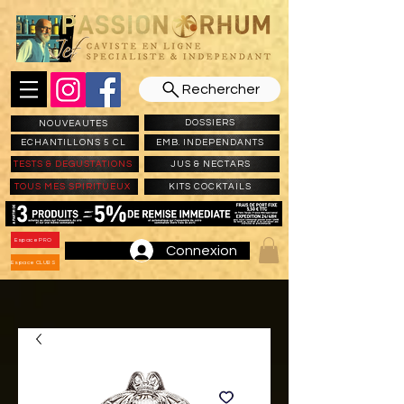
Rechercher
DOSSIERS
NOUVEAUTES
ECHANTILLONS 5 CL
EMB. INDEPENDANTS
TESTS & DEGUSTATIONS
JUS & NECTARS
TOUS MES SPIRITUEUX
KITS COCKTAILS
Espace PRO
Connexion
Espace CLUBS