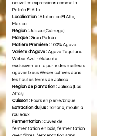
nouvelles expressions comme la
Patrón El Alto.
Localisation :
Atotonilco El Alto,
Mexico
Région :
Jalisco (Ciénega)
Marque :
Gran Patrón
Matière Première :
100% Agave
Variété d'Agave :
Agave Tequilana
Weber Azul - élaborée
exclusivement à partir des meilleurs
agaves bleus Weber cultivés dans
les hautes terres de Jalisco
Région de plantation :
Jalisco (Los
Altos)
Cuisson :
Fours en pierre/brique
Extraction du jus :
Tahona, moulin à
rouleaux
Fermentation :
Cuves de
fermentation en bois, fermentation
avec fibres, fermentation sans