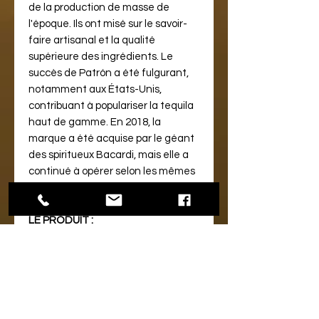
de la production de masse de
l'époque. Ils ont misé sur le savoir-
faire artisanal et la qualité
supérieure des ingrédients. Le
succès de Patrón a été fulgurant,
notamment aux États-Unis,
contribuant à populariser la tequila
haut de gamme. En 2018, la
marque a été acquise par le géant
des spiritueux Bacardi, mais elle a
continué à opérer selon les mêmes
principes de qualité et d'artisanat.
LE PRODUIT :
Vieillie durant 12 mois en fûts de
Bourbon puis en fûts de chêne
français durant 10 mois puis
finie en fûts de vins de Bordeaux
durant 2 à 4 mois.
D'une belle couleur ambrée foncée,