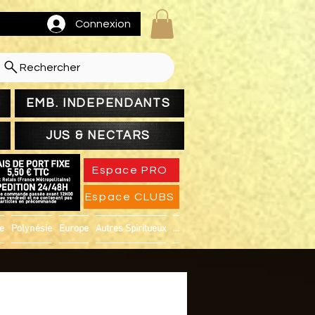
Connexion
Rechercher
EMB. INDEPENDANTS
JUS & NECTARS
Espace PRO
Espace CLUBS
ue
Polynésie
Europe
Autres Spiritueux
...