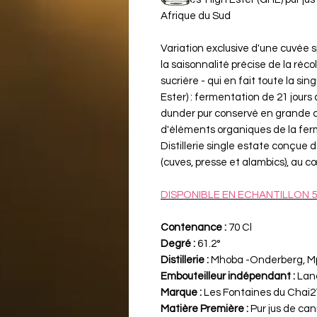
Afrique du Sud
Variation exclusive d'une cuvée 
la saisonnalité précise de la ré
sucriére - qui en fait toute la si
Ester) : fermentation de 21 jours
dunder pur conservé en grande c
d'éléments organiques de la ferme 
Distillerie single estate conçue
(cuves, presse et alambics), au 
DISPONIBLE EN ECHANTILLON 5
Contenance :
70 Cl
Degré :
61.2°
Distillerie :
Mhoba -Onderberg, Mp
Embouteilleur indépendant :
Land
Marque :
Les Fontaines du Chai2
Matière Première :
Pur jus de can