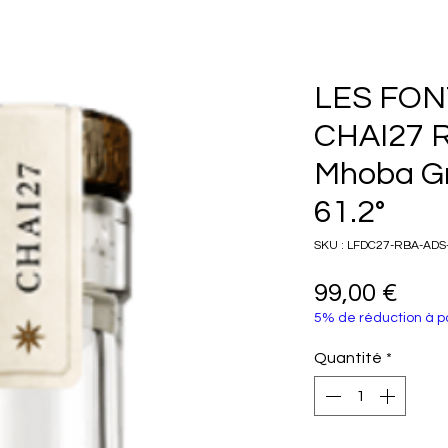
LES FON
CHAI27 
Mhoba Gr
61.2°
SKU : LFDC27-RBA-ADS
Prix
99,00 €
5% de réduction à pa
Quantité
*