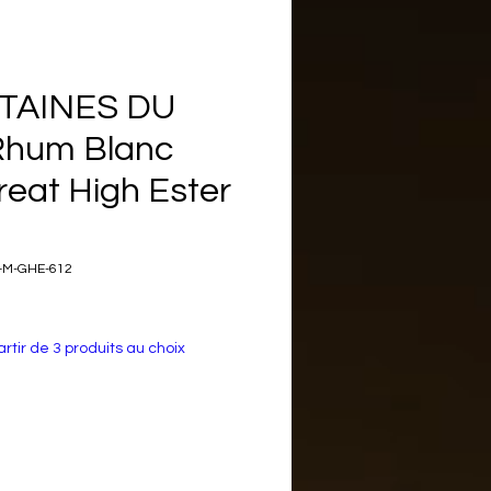
TAINES DU
Rhum Blanc
eat High Ester
-M-GHE-612
rtir de 3 produits au choix