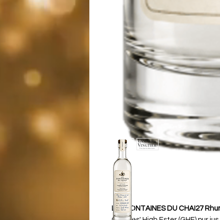
LES FONTAINES DU CHAI27 Rhum 
Greaves' High Ester (GHE) pur jus