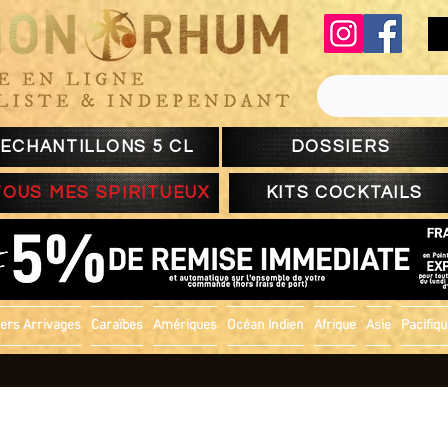
ECHANTILLONS 5 CL
DOSSIERS
TOUS MES SPIRITUEUX
KITS COCKTAILS
ers Arrivages
Caraïbes
Amériques
Océan Indien
Afrique
Asie
Pacifiq