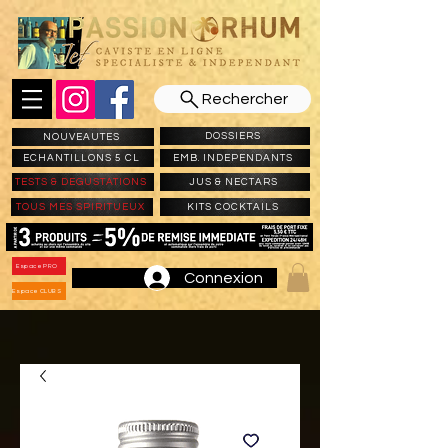
Rechercher
DOSSIERS
NOUVEAUTES
ECHANTILLONS 5 CL
EMB. INDEPENDANTS
TESTS & DEGUSTATIONS
JUS & NECTARS
TOUS MES SPIRITUEUX
KITS COCKTAILS
Espace PRO
Connexion
Espace CLUBS