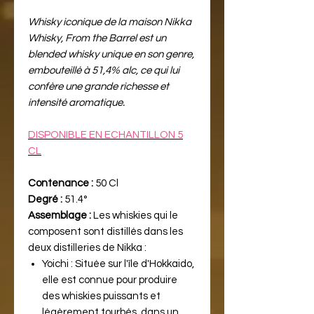
Whisky iconique de la maison Nikka
Whisky, From the Barrel est un
blended whisky unique en son genre,
embouteillé à 51,4% alc, ce qui lui
confère une grande richesse et
intensité aromatique.
DISPONIBLE EN ECHANTILLON 5
CL
Contenance :
50 Cl
Degré :
51.4°
Assemblage :
Les whiskies qui le
composent sont distillés dans les
deux distilleries de Nikka :
Yoichi : Située sur l'île d'Hokkaido,
elle est connue pour produire
des whiskies puissants et
légèrement tourbés, dans un