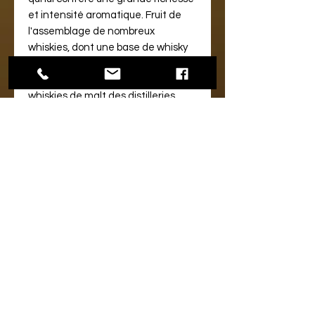
et intensité aromatique. Fruit de
l'assemblage de nombreux
whiskies, dont une base de whisky
de grain (principalement du maïs)
distillé en alambic Coffey et divers
whiskies de malt des distilleries
Miyagikyo et Yoichi, il est
extrêmement complexe et
équilibré. Il ose. Il interpelle. Il
impose.
NOTE DE DEGUSTATION :
Nez :
Le nez est raffiné et
complexe. On y retrouve des
arômes floraux (lilas,
chèvrefeuille), fruités (abricot,
pêche mûre, prune, pomme
caramélisée), d'épices (clou de
girofle, cannelle, poivre), et des