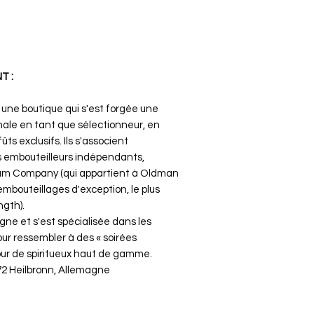
T :
 une boutique qui s'est forgée une
nale en tant que sélectionneur, en
ts exclusifs. Ils s'associent
s embouteilleurs indépendants,
um Company (qui appartient à Oldman
embouteillages d'exception, le plus
ngth).
gne et s'est spécialisée dans les
ur ressembler à des « soirées
ur de spiritueux haut de gamme.
72 Heilbronn, Allemagne