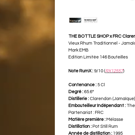
THE BOTTLE SHOP x FRC Clarend
Vieux Rhum Traditionnel - Jama
Mark EMB
Edition Limitée 146 Bouteilles
Note RumX :
9/10 (
RX12557
)
Contenance :
5 Cl
Degré :
65.6°
Distillerie :
Clarendon (Jamaïque)
Embouteilleur Indépendant :
The 
Partenariat :
FRC
Matière première :
Mélasse
Distillation :
Pot Still Rum
Année de distillation :
1995