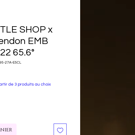
TLE SHOP x
rendon EMB
22 65.6°
95-27A-E5CL
rtir de 3 produits au choix
anier