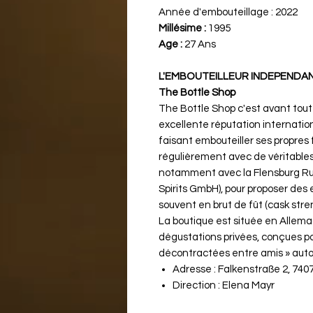
Année d'embouteillage :
2022
Millésime :
1995
Age :
27 Ans
L'EMBOUTEILLEUR INDEPENDAN
The Bottle Shop
The Bottle Shop c'est avant tout
excellente réputation internatio
faisant embouteiller ses propres fû
régulièrement avec de véritable
notamment avec la Flensburg R
Spirits GmbH), pour proposer des 
souvent en brut de fût (cask stre
La boutique est située en Allema
dégustations privées, conçues po
décontractées entre amis » auto
Adresse : Falkenstraße 2, 740
Direction : Elena Mayr