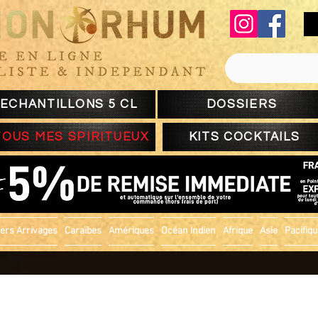
ECHANTILLONS 5 CL
DOSSIERS
TOUS MES SPIRITUEUX
KITS COCKTAILS
ers Arrivages
Caraïbes
Amériques
Océan Indien
Afrique
Asie
Pacifiq