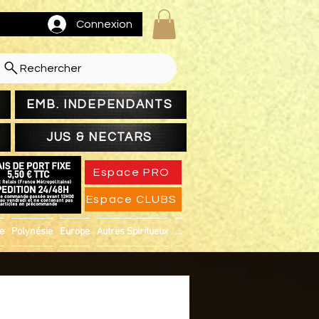
Connexion
Rechercher
EMB. INDEPENDANTS
JUS & NECTARS
Espace PRO
Espace CLUBS
ue
Polynésie
Europe
Autres Spiritueux
...