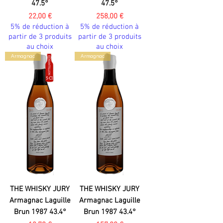
47.5°
47.5°
Prix
Prix
22,00 €
258,00 €
5% de réduction à
5% de réduction à
partir de 3 produits
partir de 3 produits
au choix
au choix
Armagnac
Armagnac
THE WHISKY JURY
THE WHISKY JURY
Armagnac Laguille
Armagnac Laguille
Brun 1987 43.4°
Brun 1987 43.4°