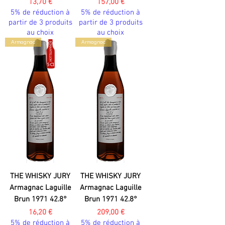
Prix
Prix
13,70 €
157,00 €
5% de réduction à
5% de réduction à
partir de 3 produits
partir de 3 produits
au choix
au choix
Armagnac
Armagnac
THE WHISKY JURY
THE WHISKY JURY
Armagnac Laguille
Armagnac Laguille
Brun 1971 42.8°
Brun 1971 42.8°
Prix
Prix
16,20 €
209,00 €
5% de réduction à
5% de réduction à