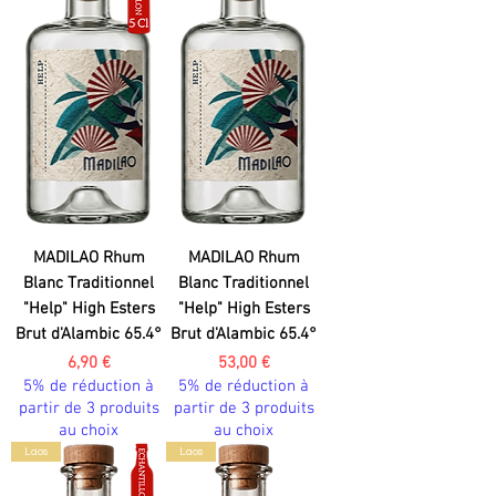
MADILAO Rhum
MADILAO Rhum
Blanc Traditionnel
Blanc Traditionnel
"Help" High Esters
"Help" High Esters
Brut d'Alambic 65.4°
Brut d'Alambic 65.4°
Prix
Prix
6,90 €
53,00 €
5% de réduction à
5% de réduction à
partir de 3 produits
partir de 3 produits
au choix
au choix
Laos
Laos