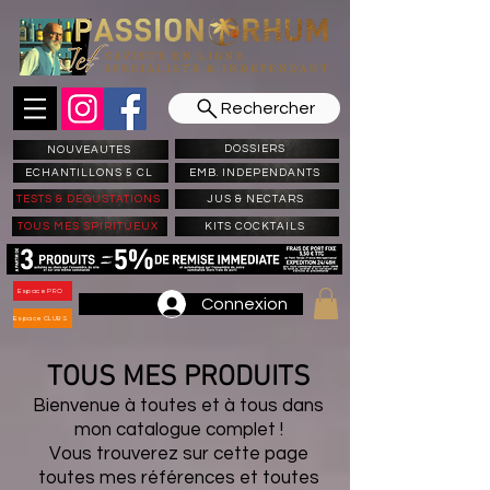
Rechercher
DOSSIERS
NOUVEAUTES
ECHANTILLONS 5 CL
EMB. INDEPENDANTS
TESTS & DEGUSTATIONS
JUS & NECTARS
TOUS MES SPIRITUEUX
KITS COCKTAILS
Espace PRO
Connexion
Espace CLUBS
TOUS MES PRODUITS
Bienvenue à toutes et à tous dans
mon catalogue complet !
Vous trouverez sur cette page
toutes mes références et toutes