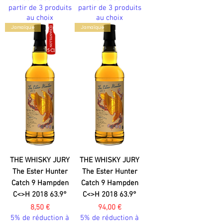
partir de 3 produits
partir de 3 produits
au choix
au choix
Jamaïque
Jamaïque
THE WHISKY JURY
THE WHISKY JURY
The Ester Hunter
The Ester Hunter
Catch 9 Hampden
Catch 9 Hampden
C<>H 2018 63.9°
C<>H 2018 63.9°
Prix
Prix
8,50 €
94,00 €
5% de réduction à
5% de réduction à