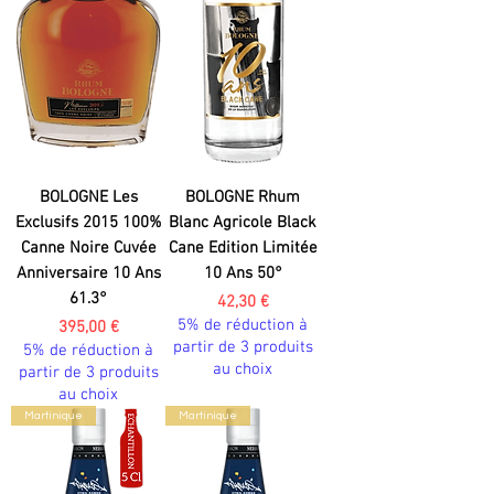
BOLOGNE Les
BOLOGNE Rhum
Exclusifs 2015 100%
Blanc Agricole Black
Canne Noire Cuvée
Cane Edition Limitée
Anniversaire 10 Ans
10 Ans 50°
61.3°
Prix
42,30 €
5% de réduction à
Prix
395,00 €
partir de 3 produits
5% de réduction à
au choix
partir de 3 produits
au choix
Martinique
Martinique