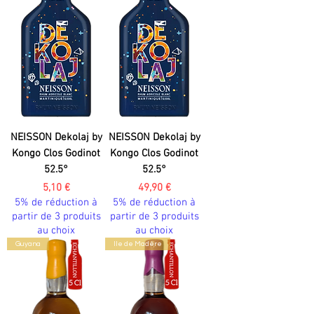
NEISSON Dekolaj by
NEISSON Dekolaj by
Kongo Clos Godinot
Kongo Clos Godinot
52.5°
52.5°
Prix
Prix
5,10 €
49,90 €
5% de réduction à
5% de réduction à
partir de 3 produits
partir de 3 produits
au choix
au choix
Guyana
Ile de Madère