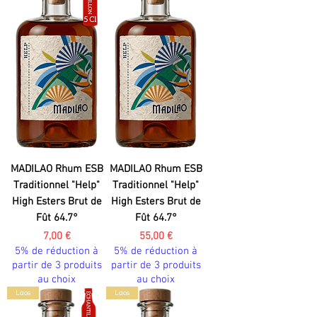
MADILAO Rhum ESB
MADILAO Rhum ESB
Traditionnel "Help"
Traditionnel "Help"
High Esters Brut de
High Esters Brut de
Fût 64.7°
Fût 64.7°
Prix
Prix
7,00 €
55,00 €
5% de réduction à
5% de réduction à
partir de 3 produits
partir de 3 produits
au choix
au choix
Laos
Laos