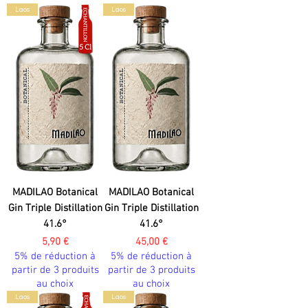
Laos
Laos
MADILAO Botanical
MADILAO Botanical
Gin Triple Distillation
Gin Triple Distillation
41.6°
41.6°
Prix
Prix
5,90 €
45,00 €
5% de réduction à
5% de réduction à
partir de 3 produits
partir de 3 produits
au choix
au choix
Laos
Laos