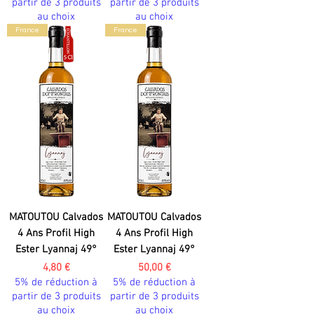
partir de 3 produits
partir de 3 produits
au choix
au choix
France
France
MATOUTOU Calvados
MATOUTOU Calvados
4 Ans Profil High
4 Ans Profil High
Ester Lyannaj 49°
Ester Lyannaj 49°
Prix
Prix
4,80 €
50,00 €
5% de réduction à
5% de réduction à
partir de 3 produits
partir de 3 produits
au choix
au choix