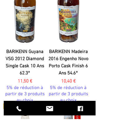
BARIKENN Guyana
BARIKENN Madeira
VSG 2012 Diamond
2016 Engenho Novo
Single Cask 10 Ans
Porto Cask Finish 6
62.3°
Ans 54.6°
Prix
Prix
11,50 €
10,40 €
5% de réduction à
5% de réduction à
partir de 3 produits
partir de 3 produits
au choix
au choix
Whisky
Pérou