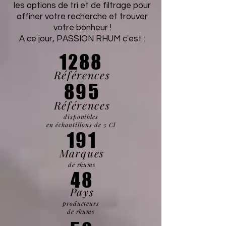
les options de tri et de filtrage pour
affiner votre recherche et trouver
votre bonheur !
A ce jour, PASSION RHUM c'est :
1288
Références
895
Références
disponibles
en échantillons de 5 Cl
191
Marques
de rhums
48
Pays
producteurs
de rhums