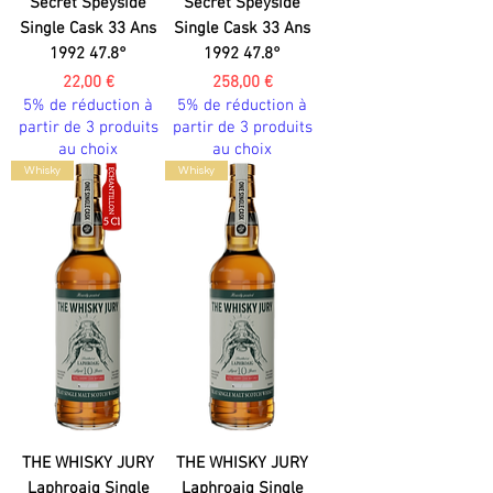
Secret Speyside
Secret Speyside
Single Cask 33 Ans
Single Cask 33 Ans
1992 47.8°
1992 47.8°
Prix
Prix
22,00 €
258,00 €
5% de réduction à
5% de réduction à
partir de 3 produits
partir de 3 produits
au choix
au choix
Whisky
Whisky
THE WHISKY JURY
THE WHISKY JURY
Laphroaig Single
Laphroaig Single