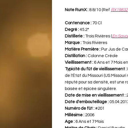
Note RumX :
8.8/10 (Ref
RX19832
Contenance :
70 Cl
Degré :
45.2°
Distillerie :
Trois Rivières (
En Savoi
Marque :
Trois Rivières
Matière Première :
Pur Jus de C
Distillation :
Colonne Créole
Vieillissement :
6 Ans et 7 Mois en
Typicité du fût de vieillissement :
de l'État du Missouri (US Missouri
réputé pour sa densité, est une 
boisée et épicée singulière.
Date de mise en vieillissement :
2
Date d'embouteillage :
05.04.201
Numéro de fût :
#201
Millésime :
2006
Age :
6 Ans et 7 Mois