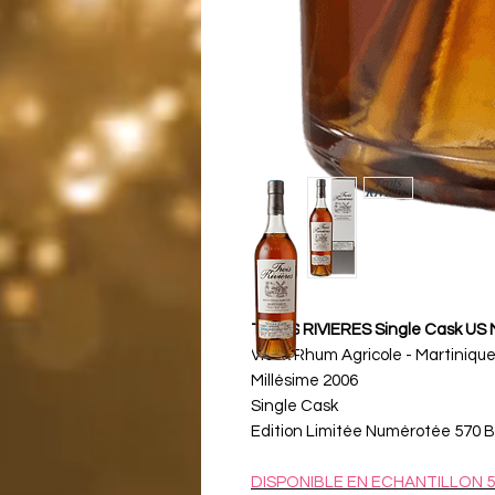
TROIS RIVIERES Single Cask US M
Vieux Rhum Agricole - Martiniqu
Millésime 2006
Single Cask
Edition Limitée Numérotée 570 B
DISPONIBLE EN ECHANTILLON 5