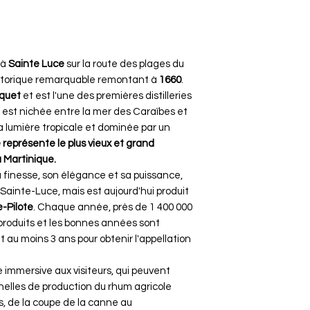
 à
Sainte Luce
sur la route des plages du
historique remarquable remontant à
1660
.
uquet
et est l'une des premières distilleries
m est nichée entre la mer des Caraïbes et
a lumière tropicale et dominée par un
e représente le plus vieux et grand
 Martinique.
a finesse, son élégance et sa puissance,
 à Sainte-Luce, mais est aujourd'hui produit
-Pilote
. Chaque année, près de 1 400 000
t produits et les bonnes années sont
t au moins 3 ans pour obtenir l'appellation
e immersive aux visiteurs, qui peuvent
nelles de production du rhum agricole
s, de la coupe de la canne au