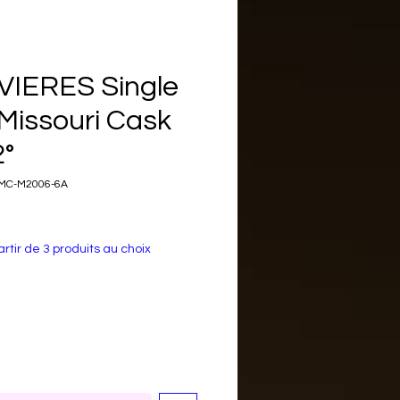
VIERES Single
Missouri Cask
2°
SMC-M2006-6A
x
rtir de 3 produits au choix