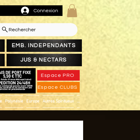
Connexion
Rechercher
EMB. INDEPENDANTS
JUS & NECTARS
Espace PRO
Espace CLUBS
ue
Polynésie
Europe
Autres Spiritueux
...