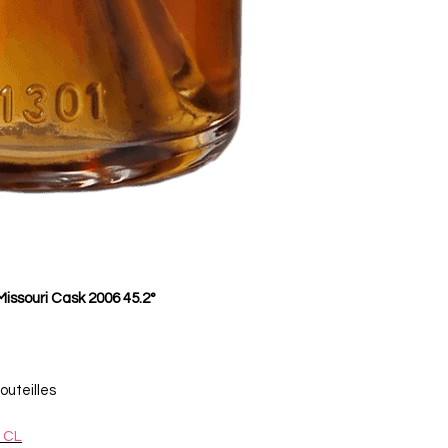
issouri Cask 2006 45.2°
e
outeilles
 CL