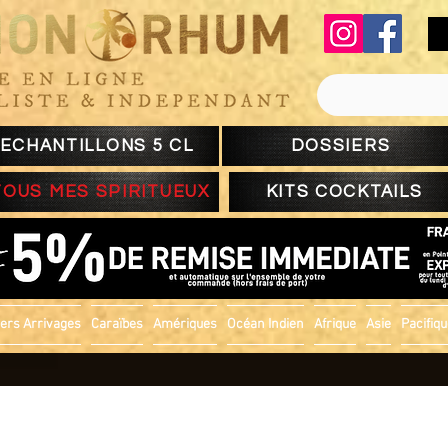
ECHANTILLONS 5 CL
DOSSIERS
TOUS MES SPIRITUEUX
KITS COCKTAILS
ers Arrivages
Caraïbes
Amériques
Océan Indien
Afrique
Asie
Pacifiq