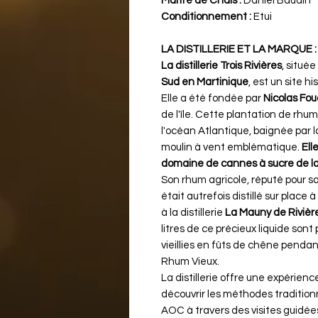
Maitre de Chais :
Daniel Baudin
Conditionnement :
Etui
LA DISTILLERIE ET LA MARQUE :
La distillerie Trois Rivières
, située
Sud en Martinique
, est un site 
Elle a été fondée par
Nicolas Fo
de l'île. Cette plantation de rhu
l'océan Atlantique, baignée par l
moulin à vent emblématique.
Ell
domaine de cannes à sucre de la
Son rhum agricole, réputé pour s
était autrefois distillé sur place
à la distillerie
La Mauny de Rivière
litres de ce précieux liquide son
vieillies en fûts de chêne pendan
Rhum Vieux.
La distillerie offre une expérienc
découvrir les méthodes tradition
AOC à travers des visites guidée