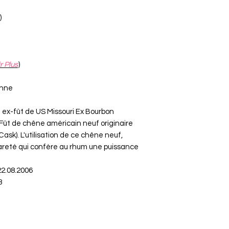
)
r Plus
)
anne
 ex-fût de US Missouri Ex Bourbon
Fût de chêne américain neuf originaire
 Cask). L'utilisation de ce chêne neuf,
rareté qui confère au rhum une puissance
2.08.2006
3