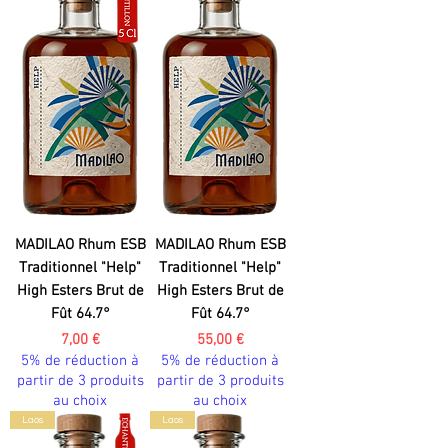
MADILAO Rhum ESB
MADILAO Rhum ESB
Traditionnel "Help"
Traditionnel "Help"
High Esters Brut de
High Esters Brut de
Fût 64.7°
Fût 64.7°
Prix
Prix
7,00 €
55,00 €
5% de réduction à
5% de réduction à
partir de 3 produits
partir de 3 produits
au choix
au choix
Laos
Laos