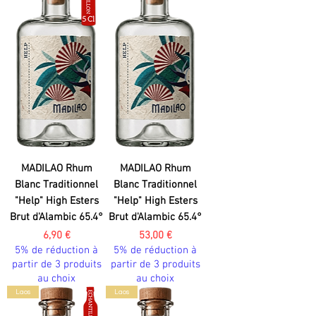
MADILAO Rhum
MADILAO Rhum
Blanc Traditionnel
Blanc Traditionnel
"Help" High Esters
"Help" High Esters
Brut d'Alambic 65.4°
Brut d'Alambic 65.4°
Prix
Prix
6,90 €
53,00 €
5% de réduction à
5% de réduction à
partir de 3 produits
partir de 3 produits
au choix
au choix
Laos
Laos