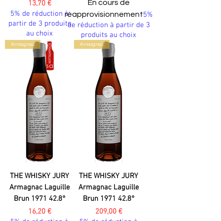
Prix
En cours de
13,70 €
5% de réduction à
réapprovisionnement
5%
partir de 3 produits
de réduction à partir de 3
au choix
produits au choix
Armagnac
Armagnac
THE WHISKY JURY
THE WHISKY JURY
Armagnac Laguille
Armagnac Laguille
Brun 1971 42.8°
Brun 1971 42.8°
Prix
Prix
16,20 €
209,00 €