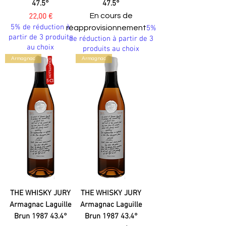
47.5°
47.5°
Prix
En cours de
22,00 €
5% de réduction à
réapprovisionnement
5%
partir de 3 produits
de réduction à partir de 3
au choix
produits au choix
Armagnac
Armagnac
THE WHISKY JURY
THE WHISKY JURY
Armagnac Laguille
Armagnac Laguille
Brun 1987 43.4°
Brun 1987 43.4°