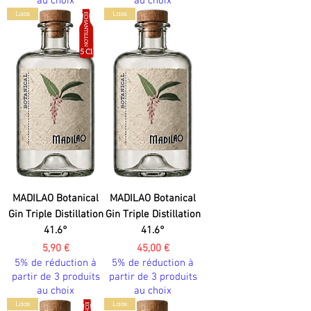
au choix
au choix
Laos
Laos
MADILAO Botanical
MADILAO Botanical
Gin Triple Distillation
Gin Triple Distillation
41.6°
41.6°
Prix
Prix
5,90 €
45,00 €
5% de réduction à
5% de réduction à
partir de 3 produits
partir de 3 produits
au choix
au choix
Laos
Laos