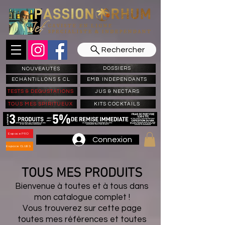
Rechercher
DOSSIERS
NOUVEAUTES
ECHANTILLONS 5 CL
EMB. INDEPENDANTS
TESTS & DEGUSTATIONS
JUS & NECTARS
TOUS MES SPIRITUEUX
KITS COCKTAILS
Espace PRO
Connexion
Espace CLUBS
TOUS MES PRODUITS
Bienvenue à toutes et à tous dans
mon catalogue complet !
Vous trouverez sur cette page
toutes mes références et toutes