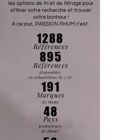
les options de tri et de filtrage pour
affiner votre recherche et trouver
votre bonheur !
A ce jour, PASSION RHUM c'est :
1288
Références
895
Références
disponibles
en échantillons de 5 Cl
191
Marques
de rhums
48
Pays
producteurs
de rhums