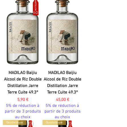
MADILAO Baijiu
MADILAO Baijiu
Alcool de Riz Double
Alcool de Riz Double
Distillation Jarre
Distillation Jarre
Terre Cuite 49.3°
Terre Cuite 49.3°
Prix
Prix
5,90 €
45,00 €
5% de réduction à
5% de réduction à
partir de 3 produits
partir de 3 produits
au choix
au choix
Guadeloupe
Guadeloupe