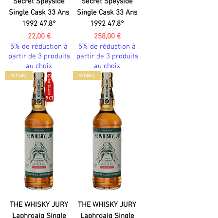
Secret Speyside
Secret Speyside
Single Cask 33 Ans
Single Cask 33 Ans
1992 47.8°
1992 47.8°
Prix
Prix
22,00 €
258,00 €
5% de réduction à
5% de réduction à
partir de 3 produits
partir de 3 produits
au choix
au choix
Whisky
Whisky
THE WHISKY JURY
THE WHISKY JURY
Laphroaig Single
Laphroaig Single