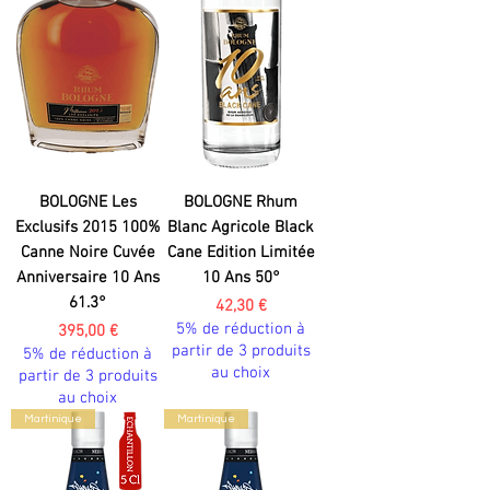
BOLOGNE Les
BOLOGNE Rhum
Exclusifs 2015 100%
Blanc Agricole Black
Canne Noire Cuvée
Cane Edition Limitée
Anniversaire 10 Ans
10 Ans 50°
61.3°
Prix
42,30 €
5% de réduction à
Prix
395,00 €
partir de 3 produits
5% de réduction à
au choix
partir de 3 produits
au choix
Martinique
Martinique