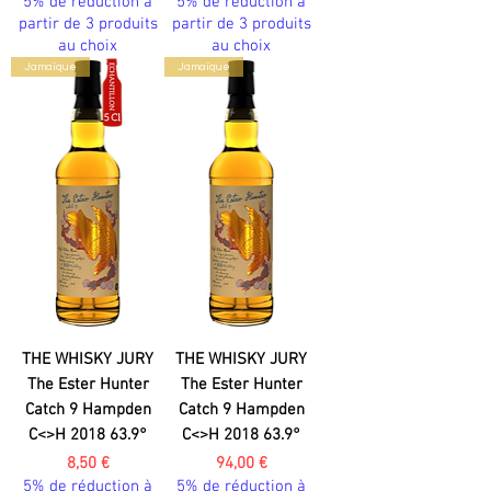
5% de réduction à
5% de réduction à
partir de 3 produits
partir de 3 produits
au choix
au choix
Jamaïque
Jamaïque
THE WHISKY JURY
THE WHISKY JURY
The Ester Hunter
The Ester Hunter
Catch 9 Hampden
Catch 9 Hampden
C<>H 2018 63.9°
C<>H 2018 63.9°
Prix
Prix
8,50 €
94,00 €
5% de réduction à
5% de réduction à