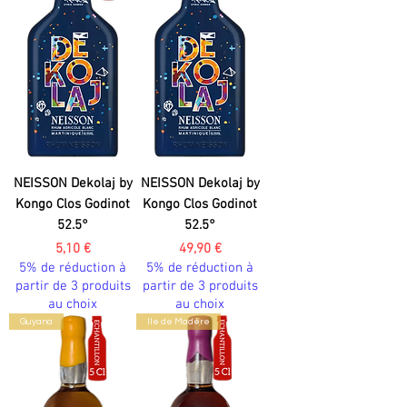
NEISSON Dekolaj by
NEISSON Dekolaj by
Kongo Clos Godinot
Kongo Clos Godinot
52.5°
52.5°
Prix
Prix
5,10 €
49,90 €
5% de réduction à
5% de réduction à
partir de 3 produits
partir de 3 produits
au choix
au choix
Guyana
Ile de Madère