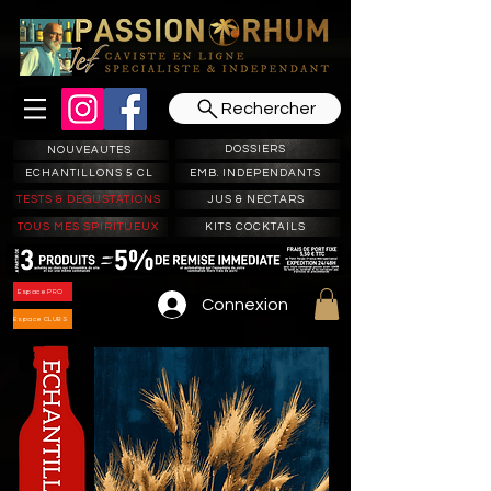
Rechercher
DOSSIERS
NOUVEAUTES
ECHANTILLONS 5 CL
EMB. INDEPENDANTS
TESTS & DEGUSTATIONS
JUS & NECTARS
TOUS MES SPIRITUEUX
KITS COCKTAILS
Espace PRO
Connexion
Espace CLUBS