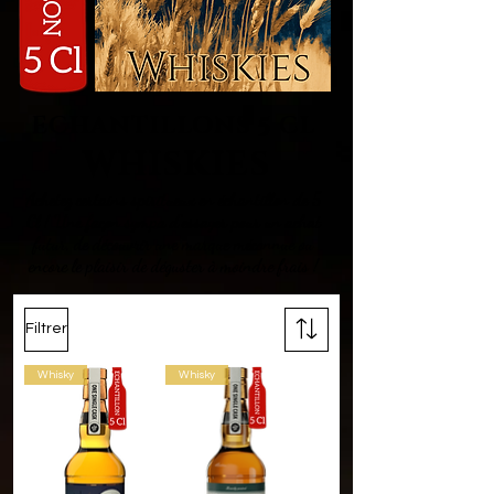
ECHANTILLONS 5 CL
WHISKIES
Achetez certains spiritueux en échantillon de 5
Cl ! Une façon sympa d'essayer pour un achat
futur, de découvrir une marque méconnue ou
encore le plaisir de déguster à moindre frais !
Filtrer
Whisky
Whisky