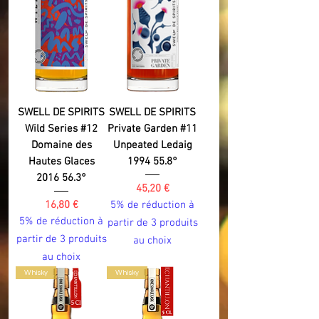
SWELL DE SPIRITS
SWELL DE SPIRITS
Wild Series #12
Private Garden #11
Domaine des
Unpeated Ledaig
Hautes Glaces
1994 55.8°
2016 56.3°
Prix
45,20 €
Prix
16,80 €
5% de réduction à
5% de réduction à
partir de 3 produits
partir de 3 produits
au choix
au choix
Whisky
Whisky