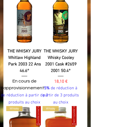
THE WHISKY JURY
THE WHISKY JURY
Whitlaw Highland
Whisky Cooley
Park 2003 22 Ans
2001 Cask #2659
46.6°
2001 50.4°
En cours de
Prix
18,10 €
réapprovisionnement
5% de réduction à
5%
de réduction à partir de 3
partir de 3 produits
produits au choix
au choix
Whisky
Whisky