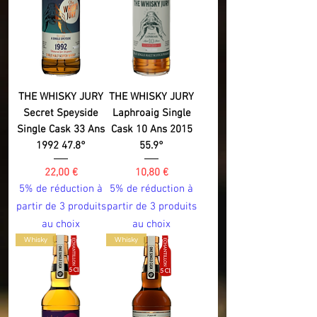
THE WHISKY JURY
THE WHISKY JURY
Secret Speyside
Laphroaig Single
Single Cask 33 Ans
Cask 10 Ans 2015
1992 47.8°
55.9°
Prix
Prix
22,00 €
10,80 €
5% de réduction à
5% de réduction à
partir de 3 produits
partir de 3 produits
au choix
au choix
Whisky
Whisky