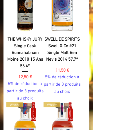
THE WHISKY JURY
SWELL DE SPIRITS
Single Cask
Swell & Co #21
Bunnahabhain
Single Malt Ben
Moine 2010 15 Ans
Nevis 2014 57.7°
56.4°
Prix
11,50 €
Prix
12,50 €
5% de réduction à
5% de réduction à
partir de 3 produits
partir de 3 produits
au choix
au choix
Whisky
Whisky