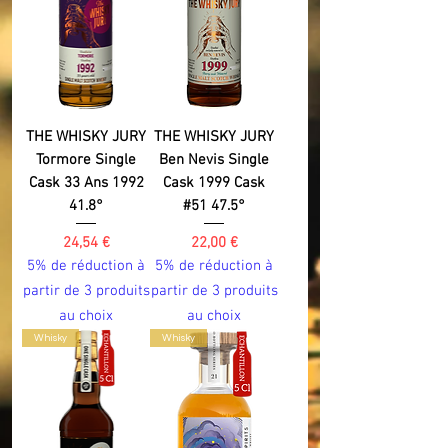
THE WHISKY JURY
THE WHISKY JURY
Tormore Single
Ben Nevis Single
Cask 33 Ans 1992
Cask 1999 Cask
41.8°
#51 47.5°
Prix
Prix
24,54 €
22,00 €
5% de réduction à
5% de réduction à
partir de 3 produits
partir de 3 produits
au choix
au choix
Whisky
Whisky