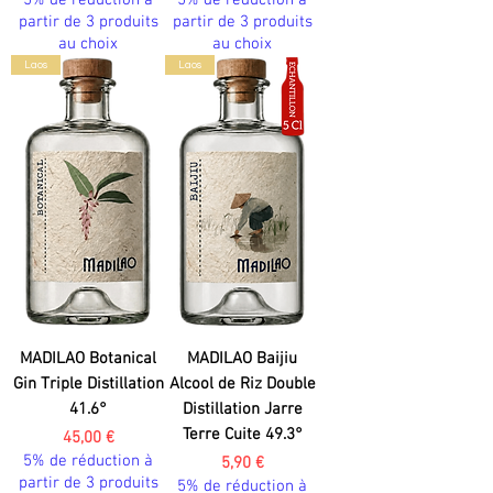
5% de réduction à
5% de réduction à
partir de 3 produits
partir de 3 produits
au choix
au choix
Laos
Laos
MADILAO Botanical
MADILAO Baijiu
Gin Triple Distillation
Alcool de Riz Double
41.6°
Distillation Jarre
Terre Cuite 49.3°
Prix
45,00 €
5% de réduction à
Prix
5,90 €
partir de 3 produits
5% de réduction à