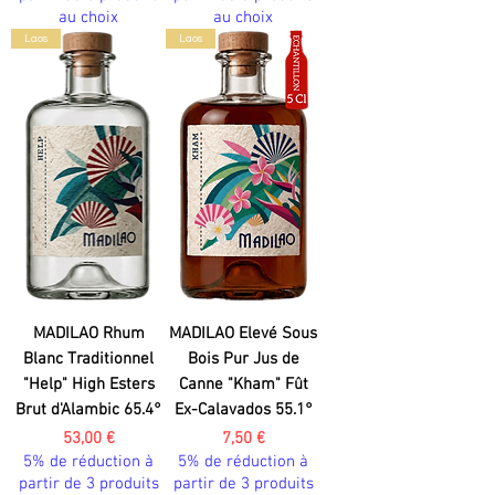
au choix
au choix
Laos
Laos
MADILAO Rhum
MADILAO Elevé Sous
Blanc Traditionnel
Bois Pur Jus de
"Help" High Esters
Canne "Kham" Fût
Brut d'Alambic 65.4°
Ex-Calavados 55.1°
Prix
Prix
53,00 €
7,50 €
5% de réduction à
5% de réduction à
partir de 3 produits
partir de 3 produits