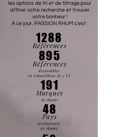
les options de tri et de filtrage pour
affiner votre recherche et trouver
votre bonheur !
A ce jour, PASSION RHUM c'est :
1288
Références
895
Références
disponibles
en échantillons de 5 Cl
191
Marques
de rhums
48
Pays
producteurs
de rhums