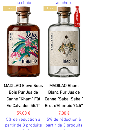
au choix
au choix
Laos
Laos
MADILAO Elevé Sous
MADILAO Rhum
Bois Pur Jus de
Blanc Pur Jus de
Canne "Kham" Fût
Canne "Sabai Sabai"
Ex-Calvados 55.1°
Brut d'Alambic 74.5°
Prix
Prix
59,00 €
7,00 €
5% de réduction à
5% de réduction à
partir de 3 produits
partir de 3 produits