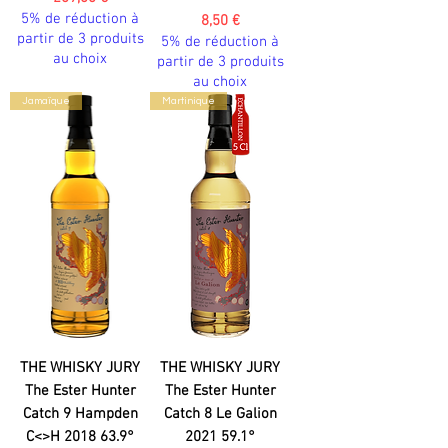
5% de réduction à
Prix
8,50 €
partir de 3 produits
5% de réduction à
au choix
partir de 3 produits
au choix
Jamaïque
Martinique
THE WHISKY JURY
THE WHISKY JURY
The Ester Hunter
The Ester Hunter
Catch 9 Hampden
Catch 8 Le Galion
C<>H 2018 63.9°
2021 59.1°