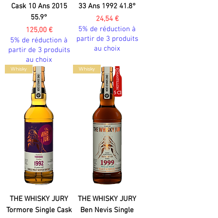
Cask 10 Ans 2015
33 Ans 1992 41.8°
55.9°
Prix
24,54 €
5% de réduction à
Prix
125,00 €
partir de 3 produits
5% de réduction à
au choix
partir de 3 produits
au choix
Whisky
Whisky
THE WHISKY JURY
THE WHISKY JURY
Tormore Single Cask
Ben Nevis Single