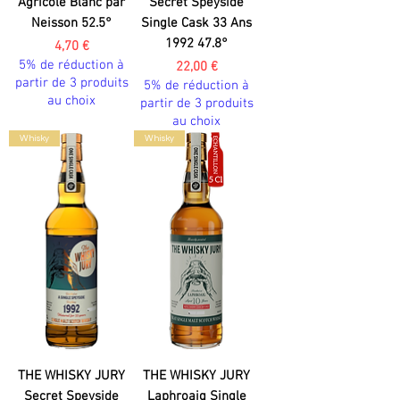
Agricole Blanc par
Secret Speyside
Neisson 52.5°
Single Cask 33 Ans
1992 47.8°
Prix
4,70 €
5% de réduction à
Prix
22,00 €
partir de 3 produits
5% de réduction à
au choix
partir de 3 produits
au choix
Whisky
Whisky
THE WHISKY JURY
THE WHISKY JURY
Secret Speyside
Laphroaig Single