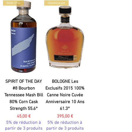
Etats-Unis
Guadeloupe
SPIRIT OF THE DAY
BOLOGNE Les
#8 Bourbon
Exclusifs 2015 100%
Tennessee Mash Bill
Canne Noire Cuvée
80% Corn Cask
Anniversaire 10 Ans
Strength 55.6°
61.3°
Prix
Prix
45,00 €
395,00 €
5% de réduction à
5% de réduction à
partir de 3 produits
partir de 3 produits