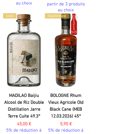
au choix
partir de 3 produits
au choix
Laos
Guadeloupe
MADILAO Baijiu
BOLOGNE Rhum
Alcool de Riz Double
Vieux Agricole Old
Distillation Jarre
Black Cane (MEB
Terre Cuite 49.3°
12.03.2026) 45°
Prix
Prix
45,00 €
5,90 €
5% de réduction à
5% de réduction à