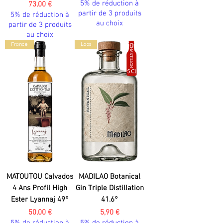
5% de réduction à
Prix
73,00 €
partir de 3 produits
5% de réduction à
au choix
partir de 3 produits
au choix
France
Laos
MATOUTOU Calvados
MADILAO Botanical
4 Ans Profil High
Gin Triple Distillation
Ester Lyannaj 49°
41.6°
Prix
Prix
50,00 €
5,90 €