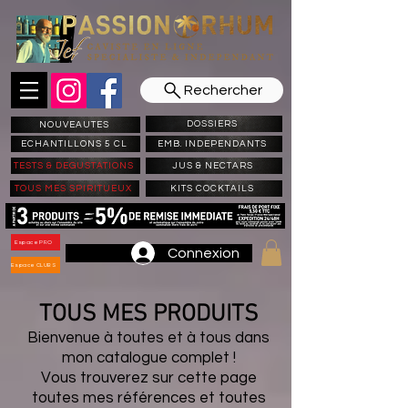
Rechercher
DOSSIERS
NOUVEAUTES
ECHANTILLONS 5 CL
EMB. INDEPENDANTS
TESTS & DEGUSTATIONS
JUS & NECTARS
TOUS MES SPIRITUEUX
KITS COCKTAILS
Espace PRO
Connexion
Espace CLUBS
TOUS MES PRODUITS
Bienvenue à toutes et à tous dans
mon catalogue complet !
Vous trouverez sur cette page
toutes mes références et toutes