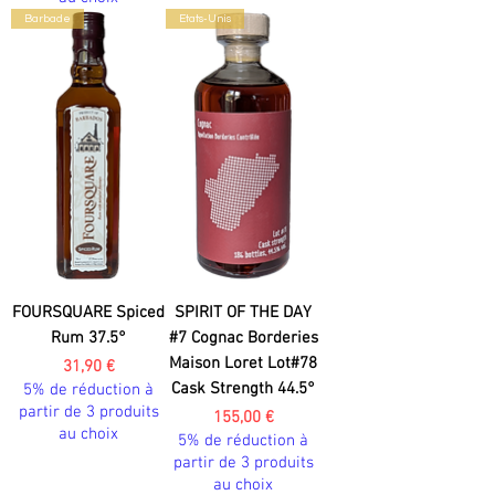
Barbade
Etats-Unis
FOURSQUARE Spiced
SPIRIT OF THE DAY
Rum 37.5°
#7 Cognac Borderies
Maison Loret Lot#78
Prix
31,90 €
Cask Strength 44.5°
5% de réduction à
partir de 3 produits
Prix
155,00 €
au choix
5% de réduction à
partir de 3 produits
au choix