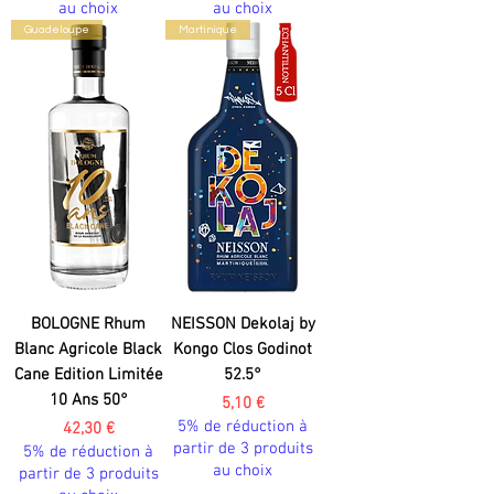
au choix
au choix
Guadeloupe
Martinique
BOLOGNE Rhum
NEISSON Dekolaj by
Blanc Agricole Black
Kongo Clos Godinot
Cane Edition Limitée
52.5°
10 Ans 50°
Prix
5,10 €
5% de réduction à
Prix
42,30 €
partir de 3 produits
5% de réduction à
au choix
partir de 3 produits