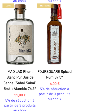
au choix
au choix
Laos
Barbade
MADILAO Rhum
FOURSQUARE Spiced
Blanc Pur Jus de
Rum 37.5°
Canne "Sabai Sabai"
Prix
4,00 €
Brut d'Alambic 74.5°
5% de réduction à
partir de 3 produits
Prix
55,00 €
au choix
5% de réduction à
partir de 3 produits
au choix