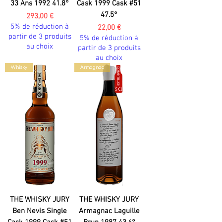
33 Ans 1992 41.8°
Cask 1999 Cask #51
47.5°
Prix
293,00 €
5% de réduction à
Prix
22,00 €
partir de 3 produits
5% de réduction à
au choix
partir de 3 produits
au choix
Whisky
Armagnac
THE WHISKY JURY
THE WHISKY JURY
Ben Nevis Single
Armagnac Laguille