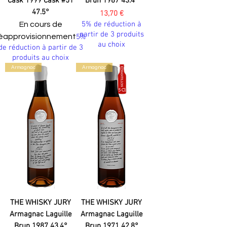
Cask 1999 Cask #51
Brun 1987 43.4°
47.5°
Prix
13,70 €
5% de réduction à
En cours de
partir de 3 produits
éapprovisionnement
5%
au choix
de réduction à partir de 3
produits au choix
Armagnac
Armagnac
THE WHISKY JURY
THE WHISKY JURY
Armagnac Laguille
Armagnac Laguille
Brun 1987 43.4°
Brun 1971 42.8°