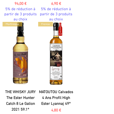
Prix
Prix
94,00 €
6,90 €
5% de réduction à
5% de réduction à
partir de 3 produits
partir de 3 produits
au choix
au choix
Martinique
France
THE WHISKY JURY
MATOUTOU Calvados
The Ester Hunter
4 Ans Profil High
Catch 8 Le Galion
Ester Lyannaj 49°
2021 59.1°
Prix
4,80 €