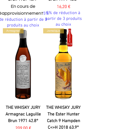
En cours de
Prix
16,20 €
5% de réduction à
éapprovisionnement
5%
partir de 3 produits
de réduction à partir de 3
au choix
produits au choix
Armagnac
Jamaïque
THE WHISKY JURY
THE WHISKY JURY
Armagnac Laguille
The Ester Hunter
Brun 1971 42.8°
Catch 9 Hampden
C<>H 2018 63.9°
Prix
209,00 €