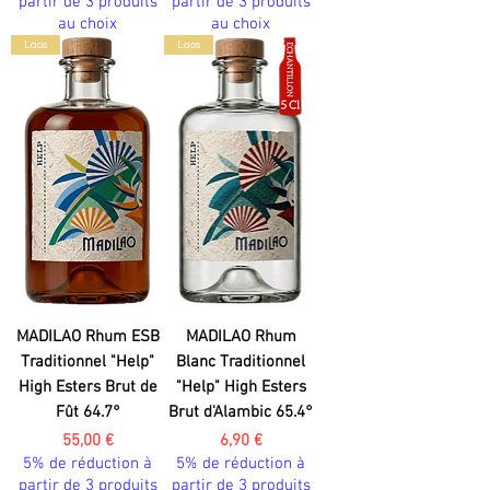
partir de 3 produits
partir de 3 produits
au choix
au choix
Laos
Laos
MADILAO Rhum ESB
MADILAO Rhum
Traditionnel "Help"
Blanc Traditionnel
High Esters Brut de
"Help" High Esters
Fût 64.7°
Brut d'Alambic 65.4°
Prix
Prix
55,00 €
6,90 €
5% de réduction à
5% de réduction à
partir de 3 produits
partir de 3 produits