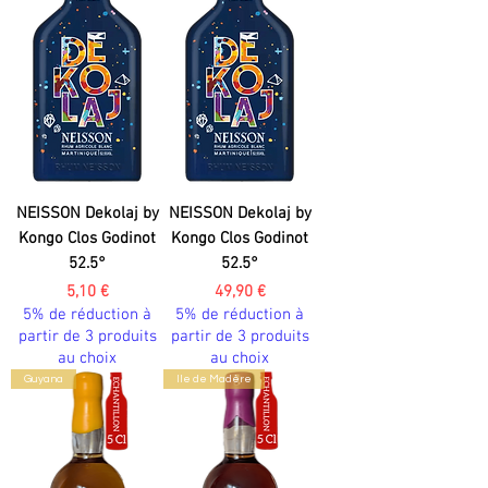
NEISSON Dekolaj by
NEISSON Dekolaj by
Kongo Clos Godinot
Kongo Clos Godinot
52.5°
52.5°
Prix
Prix
5,10 €
49,90 €
5% de réduction à
5% de réduction à
partir de 3 produits
partir de 3 produits
au choix
au choix
Guyana
Ile de Madère