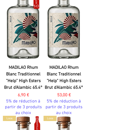
MADILAO Rhum
MADILAO Rhum
Blanc Traditionnel
Blanc Traditionnel
"Help" High Esters
"Help" High Esters
Brut d'Alambic 65.4°
Brut d'Alambic 65.4°
Prix
Prix
6,90 €
53,00 €
5% de réduction à
5% de réduction à
partir de 3 produits
partir de 3 produits
au choix
au choix
Laos
Laos