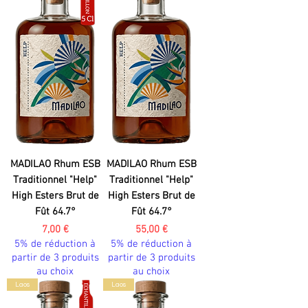
MADILAO Rhum ESB
MADILAO Rhum ESB
Traditionnel "Help"
Traditionnel "Help"
High Esters Brut de
High Esters Brut de
Fût 64.7°
Fût 64.7°
Prix
Prix
7,00 €
55,00 €
5% de réduction à
5% de réduction à
partir de 3 produits
partir de 3 produits
au choix
au choix
Laos
Laos