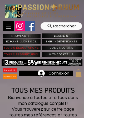
Rechercher
DOSSIERS
NOUVEAUTES
ECHANTILLONS 5 CL
EMB. INDEPENDANTS
TESTS & DEGUSTATIONS
JUS & NECTARS
TOUS MES SPIRITUEUX
KITS COCKTAILS
Espace PRO
Connexion
Espace CLUBS
TOUS MES PRODUITS
Bienvenue à toutes et à tous dans
mon catalogue complet !
Vous trouverez sur cette page
toutes mes références et toutes