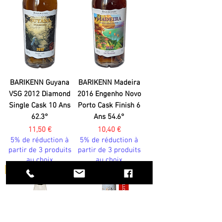
BARIKENN Guyana
BARIKENN Madeira
VSG 2012 Diamond
2016 Engenho Novo
Single Cask 10 Ans
Porto Cask Finish 6
62.3°
Ans 54.6°
Prix
Prix
11,50 €
10,40 €
5% de réduction à
5% de réduction à
partir de 3 produits
partir de 3 produits
au choix
au choix
Whisky
Pérou