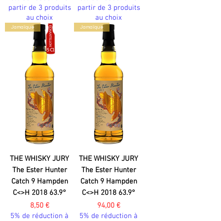
partir de 3 produits
partir de 3 produits
au choix
au choix
Jamaïque
Jamaïque
THE WHISKY JURY
THE WHISKY JURY
The Ester Hunter
The Ester Hunter
Catch 9 Hampden
Catch 9 Hampden
C<>H 2018 63.9°
C<>H 2018 63.9°
Prix
Prix
8,50 €
94,00 €
5% de réduction à
5% de réduction à