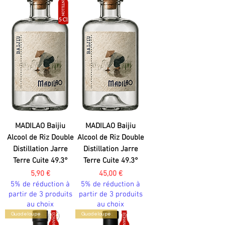
MADILAO Baijiu
MADILAO Baijiu
Alcool de Riz Double
Alcool de Riz Double
Distillation Jarre
Distillation Jarre
Terre Cuite 49.3°
Terre Cuite 49.3°
Prix
Prix
5,90 €
45,00 €
5% de réduction à
5% de réduction à
partir de 3 produits
partir de 3 produits
au choix
au choix
Guadeloupe
Guadeloupe