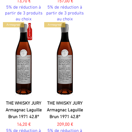
Prix
Prix
13,70 €
157,00 €
5% de réduction à
5% de réduction à
partir de 3 produits
partir de 3 produits
au choix
au choix
Armagnac
Armagnac
THE WHISKY JURY
THE WHISKY JURY
Armagnac Laguille
Armagnac Laguille
Brun 1971 42.8°
Brun 1971 42.8°
Prix
Prix
16,20 €
209,00 €
5% de réduction à
5% de réduction à