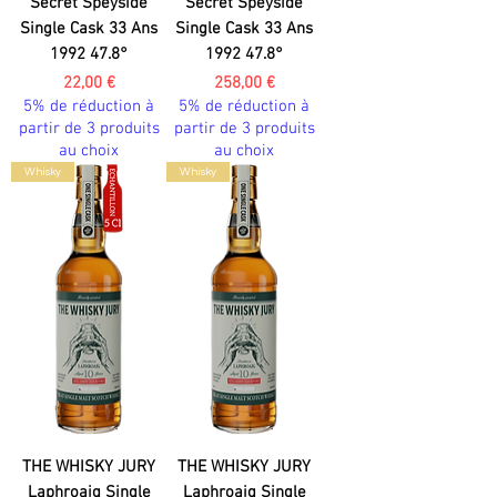
Secret Speyside
Secret Speyside
Single Cask 33 Ans
Single Cask 33 Ans
1992 47.8°
1992 47.8°
Prix
Prix
22,00 €
258,00 €
5% de réduction à
5% de réduction à
partir de 3 produits
partir de 3 produits
au choix
au choix
Whisky
Whisky
THE WHISKY JURY
THE WHISKY JURY
Laphroaig Single
Laphroaig Single