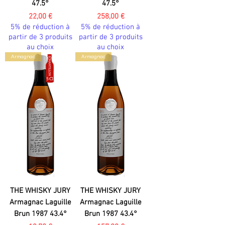
47.5°
47.5°
Prix
Prix
22,00 €
258,00 €
5% de réduction à
5% de réduction à
partir de 3 produits
partir de 3 produits
au choix
au choix
Armagnac
Armagnac
THE WHISKY JURY
THE WHISKY JURY
Armagnac Laguille
Armagnac Laguille
Brun 1987 43.4°
Brun 1987 43.4°