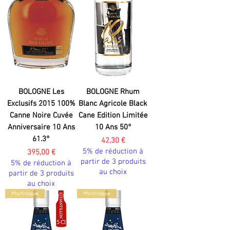
BOLOGNE Les
BOLOGNE Rhum
Exclusifs 2015 100%
Blanc Agricole Black
Canne Noire Cuvée
Cane Edition Limitée
Anniversaire 10 Ans
10 Ans 50°
61.3°
Prix
42,30 €
5% de réduction à
Prix
395,00 €
partir de 3 produits
5% de réduction à
au choix
partir de 3 produits
au choix
Martinique
Martinique