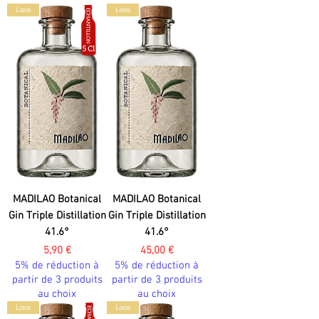
Laos
Laos
MADILAO Botanical
MADILAO Botanical
Gin Triple Distillation
Gin Triple Distillation
41.6°
41.6°
Prix
Prix
5,90 €
45,00 €
5% de réduction à
5% de réduction à
partir de 3 produits
partir de 3 produits
au choix
au choix
Laos
Laos