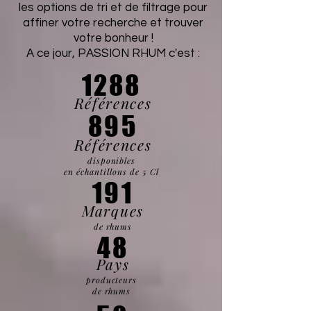
les options de tri et de filtrage pour
affiner votre recherche et trouver
votre bonheur !
A ce jour, PASSION RHUM c'est :
1288
Références
895
Références
disponibles
en échantillons de 5 Cl
191
Marques
de rhums
48
Pays
producteurs
de rhums