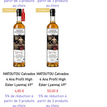
partir de 3 produits
partir de 3 produits
au choix
au choix
France
France
MATOUTOU Calvados
MATOUTOU Calvados
4 Ans Profil High
4 Ans Profil High
Ester Lyannaj 49°
Ester Lyannaj 49°
Prix
Prix
4,80 €
50,00 €
5% de réduction à
5% de réduction à
partir de 3 produits
partir de 3 produits
au choix
au choix