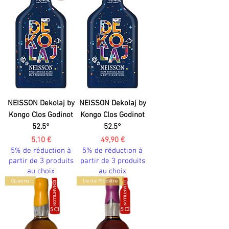
NEISSON Dekolaj by
NEISSON Dekolaj by
Kongo Clos Godinot
Kongo Clos Godinot
52.5°
52.5°
Prix
Prix
5,10 €
49,90 €
5% de réduction à
5% de réduction à
partir de 3 produits
partir de 3 produits
au choix
au choix
Guyana
Ile de Madère