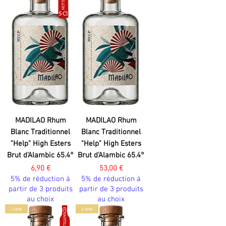
MADILAO Rhum
MADILAO Rhum
Blanc Traditionnel
Blanc Traditionnel
"Help" High Esters
"Help" High Esters
Brut d'Alambic 65.4°
Brut d'Alambic 65.4°
Prix
Prix
6,90 €
53,00 €
5% de réduction à
5% de réduction à
partir de 3 produits
partir de 3 produits
au choix
au choix
Laos
Laos