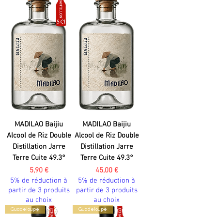
MADILAO Baijiu
MADILAO Baijiu
Alcool de Riz Double
Alcool de Riz Double
Distillation Jarre
Distillation Jarre
Terre Cuite 49.3°
Terre Cuite 49.3°
Prix
Prix
5,90 €
45,00 €
5% de réduction à
5% de réduction à
partir de 3 produits
partir de 3 produits
au choix
au choix
Guadeloupe
Guadeloupe