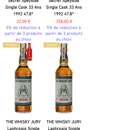
Secret Speyside
Secret Speyside
Single Cask 33 Ans
Single Cask 33 Ans
1992 47.8°
1992 47.8°
Prix
Prix
22,00 €
258,00 €
5% de réduction à
5% de réduction à
partir de 3 produits
partir de 3 produits
au choix
au choix
Whisky
Whisky
THE WHISKY JURY
THE WHISKY JURY
Laphroaig Single
Laphroaig Single