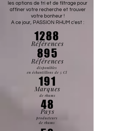
les options de tri et de filtrage pour
affiner votre recherche et trouver
votre bonheur !
A ce jour, PASSION RHUM c'est :
1288
Références
895
Références
disponibles
en échantillons de 5 Cl
191
Marques
de rhums
48
Pays
producteurs
de rhums