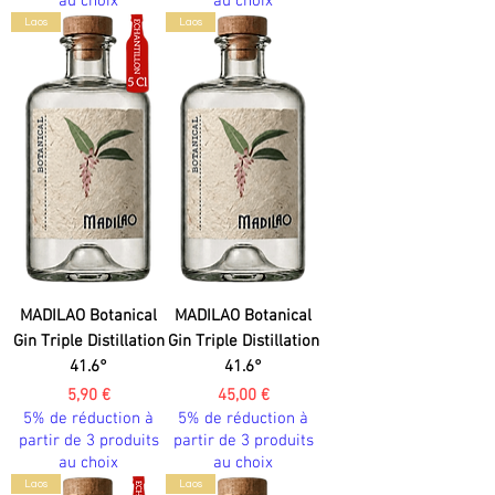
au choix
au choix
Laos
Laos
MADILAO Botanical
MADILAO Botanical
Gin Triple Distillation
Gin Triple Distillation
41.6°
41.6°
Prix
Prix
5,90 €
45,00 €
5% de réduction à
5% de réduction à
partir de 3 produits
partir de 3 produits
au choix
au choix
Laos
Laos