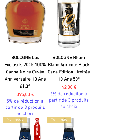
BOLOGNE Les
BOLOGNE Rhum
Exclusifs 2015 100%
Blanc Agricole Black
Canne Noire Cuvée
Cane Edition Limitée
Anniversaire 10 Ans
10 Ans 50°
61.3°
Prix
42,30 €
5% de réduction à
Prix
395,00 €
partir de 3 produits
5% de réduction à
au choix
partir de 3 produits
au choix
Martinique
Martinique