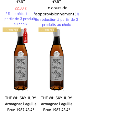
47.5°
47.5°
Prix
En cours de
22,00 €
5% de réduction à
réapprovisionnement
5%
partir de 3 produits
de réduction à partir de 3
au choix
produits au choix
Armagnac
Armagnac
THE WHISKY JURY
THE WHISKY JURY
Armagnac Laguille
Armagnac Laguille
Brun 1987 43.4°
Brun 1987 43.4°