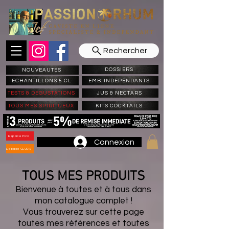
Rechercher
DOSSIERS
NOUVEAUTES
ECHANTILLONS 5 CL
EMB. INDEPENDANTS
TESTS & DEGUSTATIONS
JUS & NECTARS
TOUS MES SPIRITUEUX
KITS COCKTAILS
Espace PRO
Connexion
Espace CLUBS
TOUS MES PRODUITS
Bienvenue à toutes et à tous dans
mon catalogue complet !
Vous trouverez sur cette page
toutes mes références et toutes