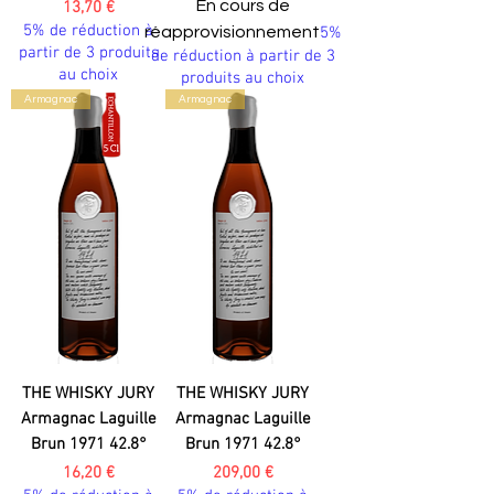
Prix
En cours de
13,70 €
5% de réduction à
réapprovisionnement
5%
partir de 3 produits
de réduction à partir de 3
au choix
produits au choix
Armagnac
Armagnac
THE WHISKY JURY
THE WHISKY JURY
Armagnac Laguille
Armagnac Laguille
Brun 1971 42.8°
Brun 1971 42.8°
Prix
Prix
16,20 €
209,00 €