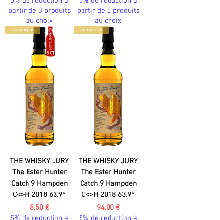
5% de réduction à
5% de réduction à
partir de 3 produits
partir de 3 produits
au choix
au choix
Jamaïque
Jamaïque
THE WHISKY JURY
THE WHISKY JURY
The Ester Hunter
The Ester Hunter
Catch 9 Hampden
Catch 9 Hampden
C<>H 2018 63.9°
C<>H 2018 63.9°
Prix
Prix
8,50 €
94,00 €
5% de réduction à
5% de réduction à