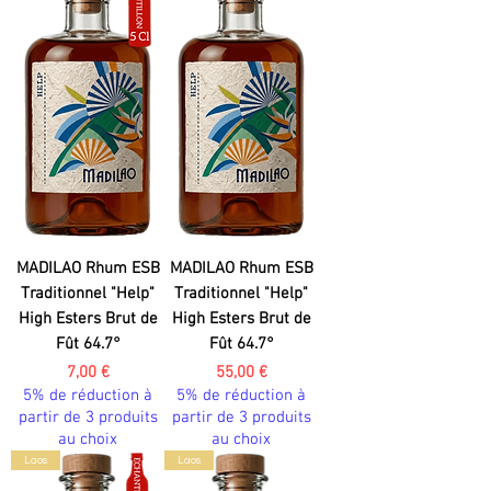
MADILAO Rhum ESB
MADILAO Rhum ESB
Traditionnel "Help"
Traditionnel "Help"
High Esters Brut de
High Esters Brut de
Fût 64.7°
Fût 64.7°
Prix
Prix
7,00 €
55,00 €
5% de réduction à
5% de réduction à
partir de 3 produits
partir de 3 produits
au choix
au choix
Laos
Laos